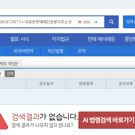
상세
별표·서식
자치법규
판례·해석례등
중앙
외국어번역
최신법령
조약
제정·개정문
함
선택
공포일자
법령종류
공포번호
검색결과
가 없습니다.
검색 결과가 나오지 않으셨나요?