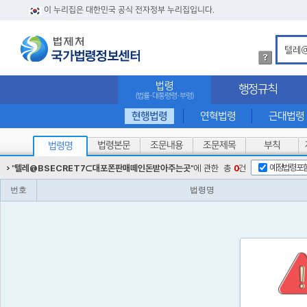
이 누리집은 대한민국 공식 전자정부 누리집입니다.
법
령
검
법령
행정규칙
색
(법률·대통령령·부령)
방
법
현행법령
연혁법령
근대법령
상
세
법령본문
조문내용
조문제목
부칙
법령명
내
용
예정법령포
"
텔레@BSECRET7⊂대포폰판매떼인돈받아주는곳
"에 관한
총
0
건
확
인
번호
법령명