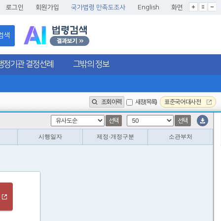
글씨크기확대
글씨크기확대초기화
글씨크기축소
로그인
회원가입
국가법령 만족도조사
English
화면
검색
행정기관 결정선례
그밖의 정보
조회이력
새창(목록)
표준국어대사전
선택
선택
시행일자
제정·개정구분
소관부처