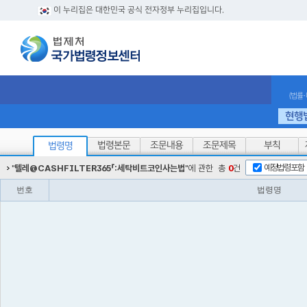
이 누리집은 대한민국 공식 전자정부 누리집입니다.
(법률
현행
법령본문
조문내용
조문제목
부칙
법령명
예정법령포함
"
텔레@CASHFILTER365「:세탁비트코인사는법
"에 관한
총
0
건
번호
법령명