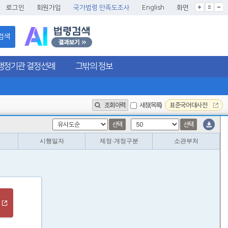
글씨크기확대
글씨크기확대초기화
글씨크기축소
로그인
회원가입
국가법령 만족도조사
English
화면
검색
행정기관 결정선례
그밖의 정보
조회이력
새창(목록)
표준국어대사전
선택
선택
시행일자
제정·개정구분
소관부처