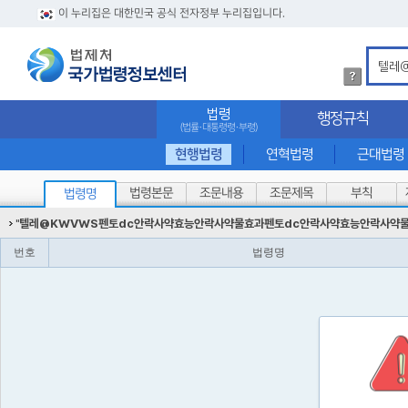
이 누리집은 대한민국 공식 전자정부 누리집입니다.
법
령
검
법령
행정규칙
색
(법률·대통령령·부령)
방
법
현행법령
연혁법령
근대법령
상
세
법령본문
조문내용
조문제목
부칙
법령명
내
용
"
텔레@KWVWS펜토dc안락사약효능안락사약물효과펜토dc안락사약효능안락사약
확
인
번호
법령명