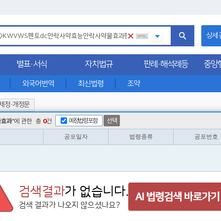
상세
별표·서식
자치법규
판례·해석례등
중앙
외국어번역
최신법령
조약
제정·개정문
예정법령포함
선택
물효과
"에 관한
총
0
건
공포일자
법령종류
공포번호
검색결과
가 없습니다.
검색 결과가 나오지 않으셨나요?