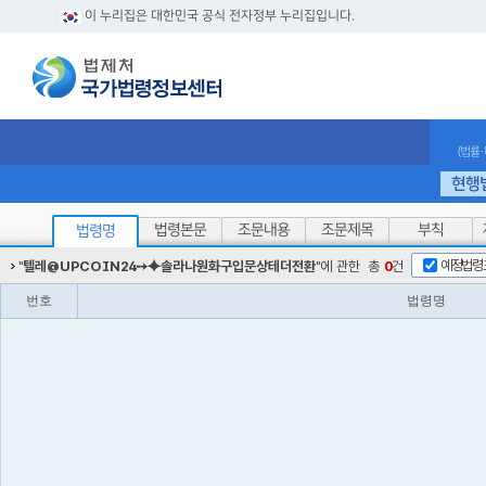
이 누리집은 대한민국 공식 전자정부 누리집입니다.
(법률
현행
법령본문
조문내용
조문제목
부칙
법령명
예정법령
"
텔레@UPCOIN24➙⯌솔라나원화구입문상테더전환
"에 관한
총
0
건
번호
법령명