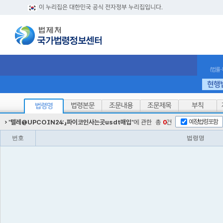
이 누리집은 대한민국 공식 전자정부 누리집입니다.
(법률
현행
법령본문
조문내용
조문제목
부칙
법령명
예정법령포함
"
텔레@UPCOIN24:」파이코인사는곳usdt매입
"에 관한
총
0
건
번호
법령명