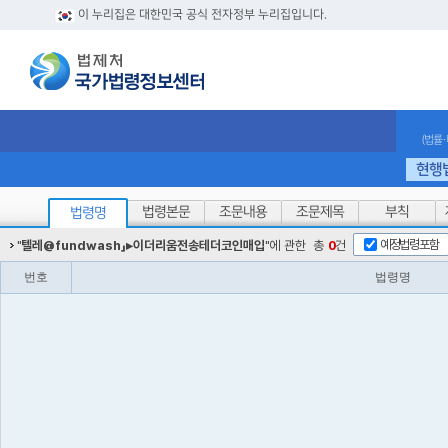
이 누리집은 대한민국 공식 전자정부 누리집입니다.
(법률
현행
법령본문
조문내용
조문제목
부칙
법령명
예정법령포함
"
텔레@fundwash」▸이더리움전송테더코인매입
"에 관한
총
0
건
번호
법령명