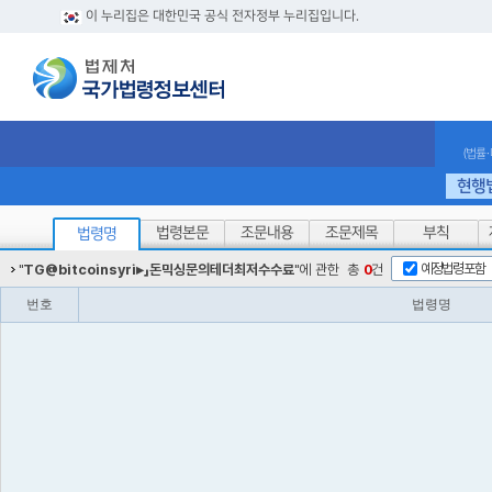
이 누리집은 대한민국 공식 전자정부 누리집입니다.
(법률
현행
법령본문
조문내용
조문제목
부칙
법령명
예정법령포함
"
TG@bitcoinsyri▸」돈믹싱문의테더최저수수료
"에 관한
총
0
건
번호
법령명