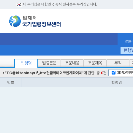
이 누리집은 대한민국 공식 전자정부 누리집입니다.
(법률
현행
법령본문
조문내용
조문제목
부칙
법령명
예정법령포
"
TG@bitcoinsyri「」btc현금화테더코인계좌이체
"에 관한
총
0
건
번호
법령명