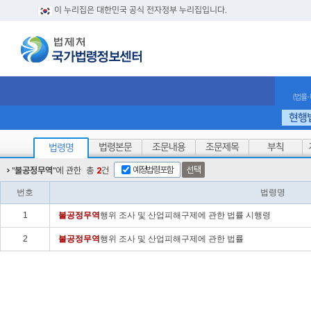
이 누리집은 대한민국 공식 전자정부 누리집입니다.
(법률
현행
법령본문
조문내용
조문제목
부칙
법령명
예정법령포함
선택
"
불공정무역
"에 관한
총
2
건
번호
법령명
1
불공정
무역
행위 조사 및 산업피해구제에 관한 법률 시행령
2
불공정
무역
행위 조사 및 산업피해구제에 관한 법률