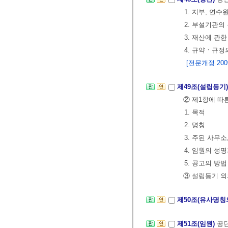
1. 지부, 연
2. 부설기관의
3. 재산에 관한
4. 규약ㆍ규정
[전문개정 2009.
제49조(설립등기
② 제1항에 따
1. 목적
2. 명칭
3. 주된 사무소
4. 임원의 성
5. 공고의 방법
③ 설립등기 외
제50조(유사명칭
제51조(임원)
공단