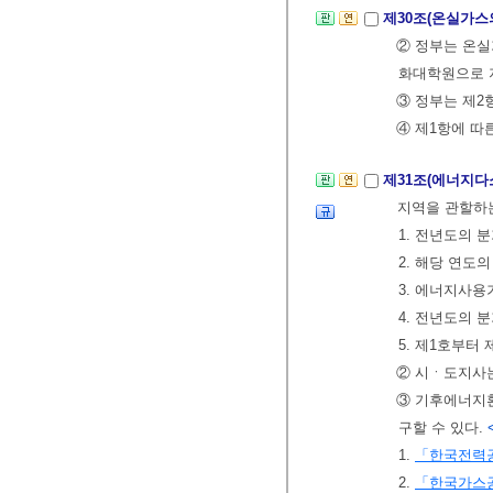
제30조(온실가스
② 정부는 온
화대학원으로 지
③ 정부는 제2
④ 제1항에 따
제31조(에너지다
지역을 관할하
1. 전년도의
2. 해당 연
3. 에너지사
4. 전년도의 
5. 제1호부터
② 시ㆍ도지사는
③ 기후에너지환
구할 수 있다.
1.
「한국전력
2.
「한국가스