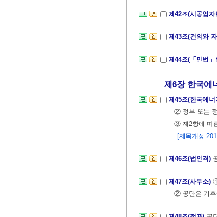
제42조(시공업자
제43조(건의와 
제44조(「민법」
제6장 한국에
제45조(한국에너
② 정부 또는 
③ 제2항에 따
[제목개정 2015.
제46조(법인격)
제47조(사무소)
② 공단은 기후
제48조(정관)
공