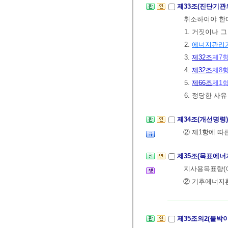
제33조(진단기관
취소하여야 한
1. 거짓이나 
2.
에너지관리
3.
제32조
제7
4.
제32조
제8
5.
제66조
제1
6. 정당한 사
제34조(개선명령
② 제1항에 따
제35조(목표에너
지사용목표량(
② 기후에너
제35조의2(붙