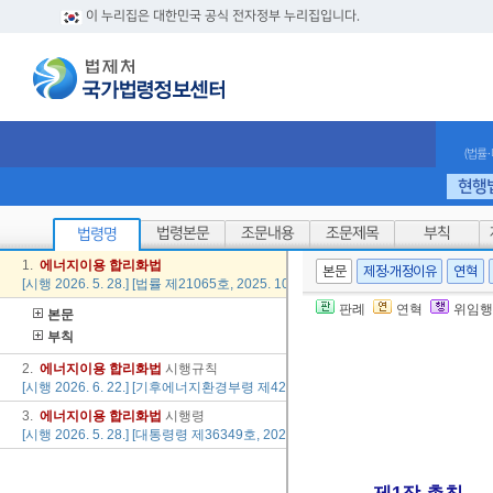
이 누리집은 대한민국 공식 전자정부 누리집입니다.
(법률
현행
법령본문
조문내용
조문제목
부칙
법령명
1.
에너지
이용
합리
화법
본문
제정·개정이유
연혁
[시행 2026. 5. 28.] [법률 제21065호, 2025. 10. 1., 타법개정]
판례
연혁
위임행
본문
부칙
2.
에너지
이용
합리
화법
시행규칙
[시행 2026. 6. 22.] [기후에너지환경부령 제42호, 2026. 6. 22., 타법개정]
3.
에너지
이용
합리
화법
시행령
[시행 2026. 5. 28.] [대통령령 제36349호, 2026. 5. 26., 일부개정]