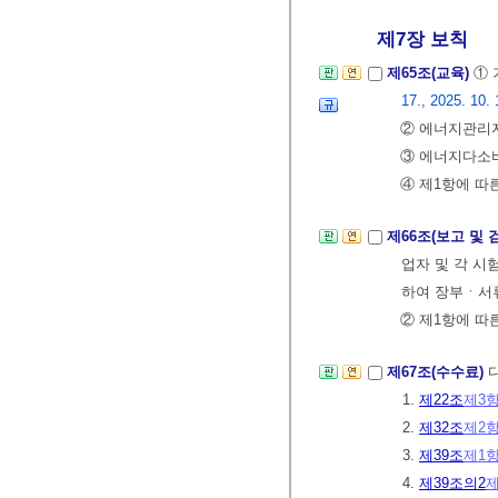
제7장 보칙
제65조(교육)
①
17., 2025. 10. 
② 에너지관리자
③ 에너지다소비
④ 제1항에 따
제66조(보고 및 
업자 및 각 
하여 장부ㆍ서류
② 제1항에 따
제67조(수수료)
1.
제22조
제3
2.
제32조
제2
3.
제39조
제1
4.
제39조의2
제