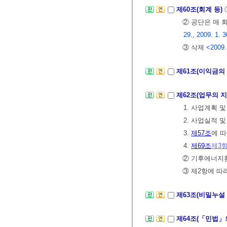
제60조(회계 등)
② 공단은 매
29., 2009. 1. 3
③ 삭제
<2009.
제61조(이익금의
제62조(업무의 지
1. 사업계획 
2. 사업실적 및
3.
제57조
에 
4.
제69조
제3
② 기후에너지환
③ 제2항에 따
제63조(비밀누설
제64조(「민법」