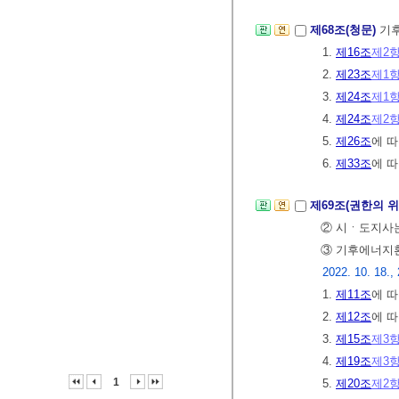
제68조(청문)
기후
1.
제16조
제2
2.
제23조
제1
3.
제24조
제1
4.
제24조
제2
5.
제26조
에 
6.
제33조
에 
제69조(권한의 
② 시ㆍ도지사는
③ 기후에너지
2022. 10. 18., 
1.
제11조
에 
2.
제12조
에 
3.
제15조
제3
4.
제19조
제3
1
5.
제20조
제2