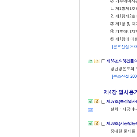
② 기후에너지환
1. 제1항제1
2. 제1항제2
③ 제1항 및 
④ 기후에너지
⑤ 제1항에 따
[본조신설 2009.
제36조의3(건물
냉난방온도의 
[본조신설 2009.
제4장 열사용기
제37조(특정열
설치ㆍ시공이나 
제38조(시공업등
중대한 문제를 