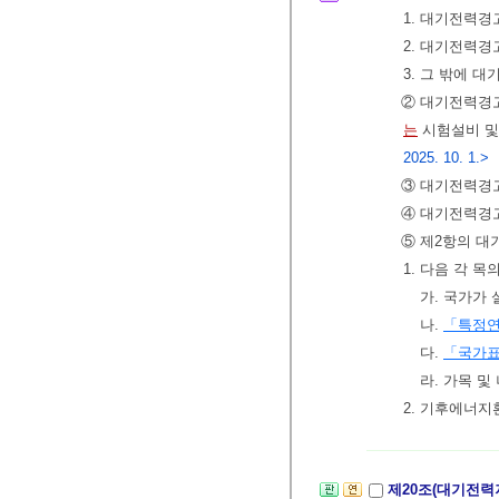
1. 대기전력
2. 대기전력
3. 그 밖에
② 대기전력경
는
시험설비 및
2025. 10. 1.>
③ 대기전력경
④ 대기전력경
⑤ 제2항의 대
1. 다음 각 
가. 국가가
나.
「특정연
다.
「국가
라. 가목 
2. 기후에너
제20조(대기전력