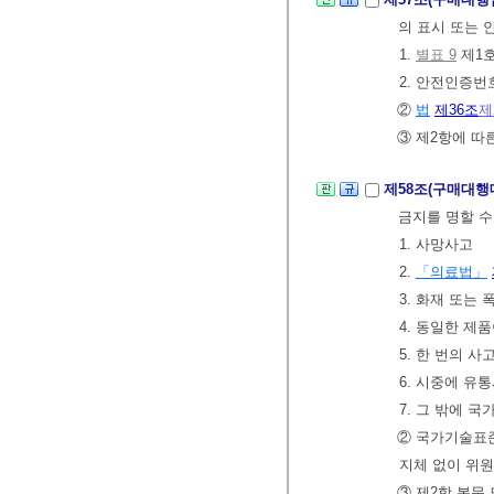
의 표시 또는 
1.
별표 9
제1호
2. 안전인증
②
법
제36조
제
③ 제2항에 따
제58조(구매대행
금지를 명할 수
1. 사망사고
2.
「의료법」
3. 화재 또는
4. 동일한 제
5. 한 번의 
6. 시중에 유
7. 그 밖에
② 국가기술표준
지체 없이 위원
③ 제2항 본문