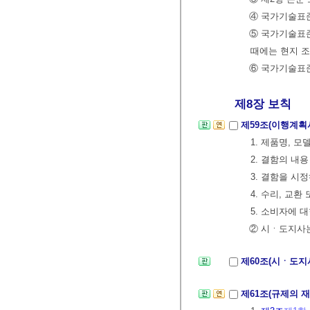
④ 국가기술표준
⑤ 국가기술표준
때에는 현지 조
⑥ 국가기술표준
제8장 보칙
제59조(이행계획
1. 제품명, 모
2. 결함의 내용
3. 결함을 시
4. 수리, 교
5. 소비자에 
② 시ㆍ도지사는
제60조(시ㆍ도지
제61조(규제의 