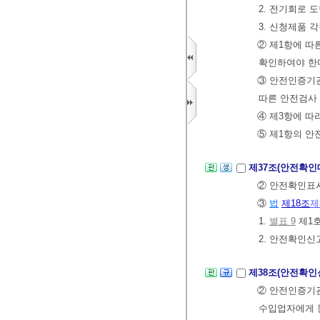
2. 전기회로 
3. 신청제품 
② 제1항에 따
확인하여야 한
③ 안전인증기관
따른 안전검사
④ 제3항에 따
⑤ 제1항의 
제37조(안전확인
② 안전확인표시
③
법
제18조
제
1.
별표 9
제1호
2. 안전확인신
제38조(안전확인
② 안전인증기
수입업자에게 문