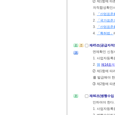
② 제1항에 따
자적합성확인시
1.
「산업표준
2.
「국가표준
3.
「산업표준
4.
「특허법」
제45조(공급자
면제확인 신청서
1. 사업자등록
2.
영
제14조
제
② 제1항에 따
를 발급해야 한
③ 제2항에 따
제46조(병행수
인하여야 한다
1. 사업자등록