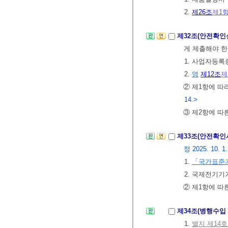
2.
제26조
제1
제32조(안전확인
게 제출해야 한
1. 사업자등록
2.
영
제12조
제
② 제1항에 따
14.>
③ 제2항에 따
제33조(안전확인
정 2025. 10. 1
1.
「국가표준
2. 국제전기기
② 제1항에 
제34조(병행수입
1.
별지 제14