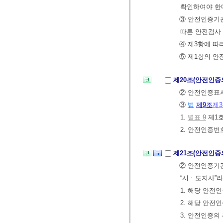
확인하여야 한
③ 안전인증기관
따른 안전검사
④ 제3항에 따
⑤ 제1항의 
제20조(안전인증
② 안전인증표시
③
법
제9조
제
1.
별표 9
제1호
2. 안전인증번
제21조(안전인증
② 안전인증기
“시ㆍ도지사”라
1. 해당 안
2. 해당 안전
3. 안전인증의