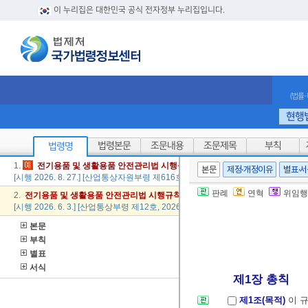
이 누리집은 대한민국 공식 전자정부 누리집입니다.
(법률
현행
법령본문
조문내용
조문제목
부칙
법령명
1.
전기
용품
및
생활
용품
안전
관리법
시행
규칙
본문
제정·개정이유
별표·
[시행 2026. 8. 27.] [산업통상자원부령 제616호, 2025. 8. 26., 일부개정]
판례
연혁
위임행
2.
전기
용품
및
생활
용품
안전
관리법
시행
규칙
[시행 2026. 6. 3.] [산업통상부령 제12호, 2026. 5. 27., 타법개정]
본문
부칙
별표
서식
제1장 총칙
제1조(목적)
이 