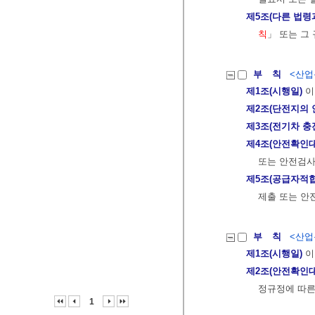
제5조(다른 법령
칙
」 또는 그
부 칙
<산업통
제1조(시행일)
이
제2조(단전지의
제3조(전기차 충
제4조(안전확인
또는 안전검사
제5조(공급자적
제출 또는 안
부 칙
<산업통
제1조(시행일)
이
제2조(안전확인
정규정에 따른
1