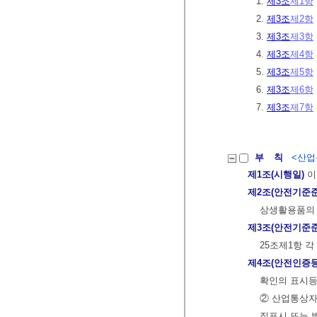
1.
제3조
제1항
2.
제3조
제2항
3.
제3조
제3항
4.
제3조
제4항
5.
제3조
제5항
6.
제3조
제6항
7.
제3조
제7항
부 칙
<산업통
제1조(시행일)
이
제2조(안전기준
상생활용품의 
제3조(안전기준
25조제1항 각
제4조(안전인증등
확인의 표시등
② 산업통상자
질표시 또는 