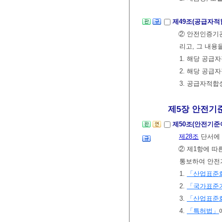
제49조(공급자
② 안전인증기
리고, 그 내용
1. 해당 공
2. 해당 공
3. 공급자적
제5장 안전기준
제50조(안전기
제28조
단서에 
② 제1항에 따
통보하여 안전기
1.
「산업표준
2.
「국가표준
3.
「산업표준
4.
「특허법」