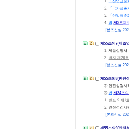
1.
「산업표준
2.
「국가표준
3.
「산업표준
4.
법
제3조
제
[본조신설 2023.
제55조의7(제조
1. 제품설명서
2.
별지 제26
[본조신설 2023.
제55조의8(안전
② 안전성검사
③
법
제34조의
1.
별표 9
제1호
2. 안전성검사
[본조신설 2023.
제55조의9(안전