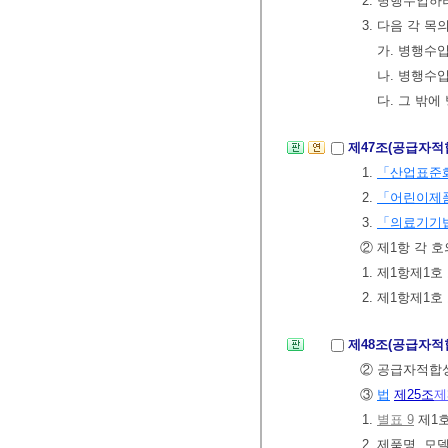
2. 병행수입하
3. 다음 각 
가. 병행수
나. 병행수
다. 그 밖
제47조(공급자
1.
「산업표준
2.
「어린이제품
3.
「의료기기
② 제1항 각 
1. 제1항제
2. 제1항제
제48조(공급자적
② 공급자적합성
③
법
제25조
제
1.
별표 9
제1호
2. 제품명, 