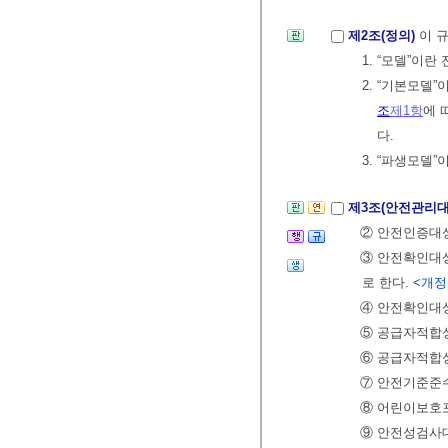
제2조(정의)
이 
1. “모델”이
2. “기본모델”
조
제1항
에 
다.
3. “파생모델”
제3조(안전관리
② 안전인증
③ 안전확인대
로 한다.
<개정 2
④ 안전확인
⑤ 공급자적합
⑥ 공급자적
⑦ 안전기준
⑧ 어린이보
⑨ 안전성검사