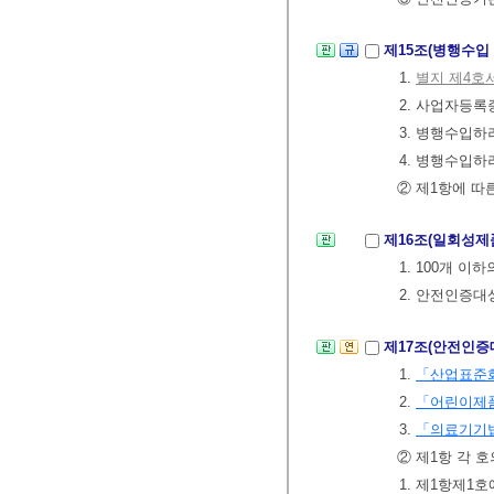
제15조(병행수입
1.
별지 제4호
2. 사업자등록
3. 병행수입하
4. 병행수입
② 제1항에 
제16조(일회성제
1. 100개 
2. 안전인증
제17조(안전인증
1.
「산업표준
2.
「어린이제품
3.
「의료기기
② 제1항 각 
1. 제1항제1