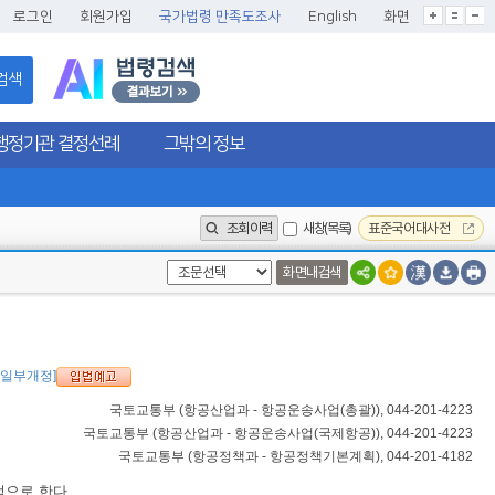
글씨크기확대
글씨크기확대초기화
글씨크기축소
로그인
회원가입
국가법령 만족도조사
English
화면
검색
행정기관 결정선례
그밖의 정보
조회이력
새창(목록)
표준국어대사전
화면내검색
., 일부개정]
국토교통부
(
항공산업과 - 항공운송사업(총괄)
), 044-201-4223
국토교통부
(
항공산업과 - 항공운송사업(국제항공)
), 044-201-4223
국토교통부
(
항공정책과 - 항공정책기본계획
), 044-201-4182
적으로 한다.