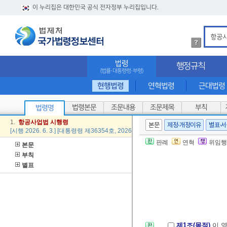
이 누리집은 대한민국 공식 전자정부 누리집입니다.
법
령
검
법령
행정규칙
색
(법률·대통령령·부령)
방
법
현행법령
연혁법령
근대법령
상
세
법령본문
조문내용
조문제목
부칙
법령명
내
용
1.
항공
사업
법
시행령
본문
제정·개정이유
별표·
확
[시행 2026. 6. 3.] [대통령령 제36354호, 2026. 5. 26., 일부개정]
인
판례
연혁
위임행
본문
부칙
별표
제1조(목적)
이 