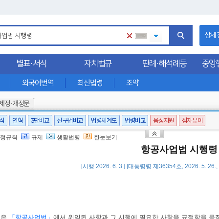
상세
별표·서식
자치법규
판례·해석례등
중앙
외국어번역
최신법령
조약
제정·개정문
서식
연혁
3단비교
신구법비교
법령체계도
법령비교
음성지원
점자뷰어
정규칙
규제
생활법령
한눈보기
항공사업법 시행령
[시행 2026. 6. 3.] [대통령령 제36354호, 2026. 5. 26
영은
「항공사업법」
에서 위임된 사항과 그 시행에 필요한 사항을 규정함을 목