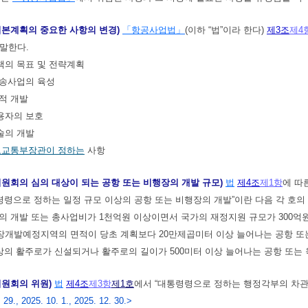
기본계획의 중요한 사항의 변경)
「항공사업법」
(이하 “법”이라 한다)
제3조
제4
말한다.
책의 목표 및 전략계획
운송사업의 육성
율적 개발
용자의 보호
술의 개발
토교통부장관이 정하는
사항
원회의 심의 대상이 되는 공항 또는 비행장의 개발 규모)
법
제4조
제1항
에 따
령령으로 정하는 일정 규모 이상의 공항 또는 비행장의 개발”이란 다음 각 호의
항의 개발 또는 총사업비가 1천억원 이상이면서 국가의 재정지원 규모가 300억
행장개발예정지역의 면적이 당초 계획보다 20만제곱미터 이상 늘어나는 공항 
 이상의 활주로가 신설되거나 활주로의 길이가 500미터 이상 늘어나는 공항 또
위원회의 위원)
법
제4조
제3항
제1호
에서 “대통령령으로 정하는 행정각부의 차관
. 29., 2025. 10. 1., 2025. 12. 30.>