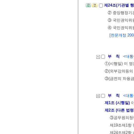
제24조(기관별 
② 중앙행정기
③ 국민권익위
④ 국민권익위
[전문개정 2008.
부 칙
<대통령
①(시행일) 이 
②(외부강의등의 
③(금전의 차용금
부 칙
<대통령
제1조 (시행일)
이
제2조 (다른 법령
③공무원의청
제19조제1항
제24조제2항