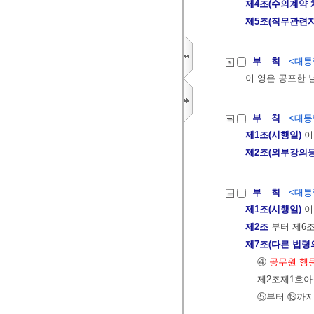
제4조(수의계약 
제5조(직무관련자
부 칙
<대통령
이 영은 공포한 
부 칙
<대통령
제1조(시행일)
이
제2조(외부강의등
부 칙
<대통령
제1조(시행일)
이
제2조
부터 제6
제7조(다른 법령
④
공무원 행
제2조제1호아
⑤부터 ⑬까지