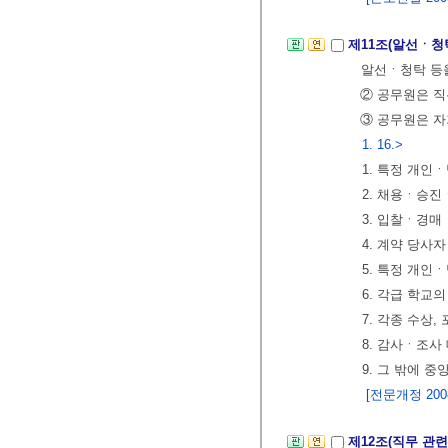
제11조(알선ㆍ청
알선ㆍ청탁 등을
② 공무원은 
③ 공무원은 자
1. 16.>
1. 특정 개
2. 채용ㆍ승
3. 입찰ㆍ경
4. 계약 당사
5. 특정 개
6. 각급 학
7. 각종 수상
8. 감사ㆍ조
9. 그 밖에 
[전문개정 2008.
제12조(직무 관