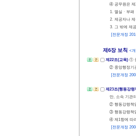
④ 공무원은 제
1. 멸실ㆍ부패
2. 제공자나 
3. 그 밖에 
[전문개정 2016.
제6장 보칙
<개정
제22조(교육)
① 
② 중앙행정기관
[전문개정 2008.
제23조(행동강령
만, 소속 기관
② 행동강령책
③ 행동강령책임
④ 제1항에 
[전문개정 2008.