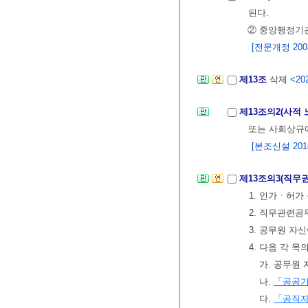
된다.
② 중앙행정기관
[전문개정 2008.
제13조
삭제
<202
제13조의2(사적 
또는 사회상규
[본조신설 2018.
제13조의3(직무
1. 인가ㆍ허가
2. 직무관련
3. 공무원 
4. 다음 각 
가. 공무원
나.
「공공기
다.
「공직