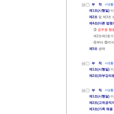
부 칙
<대통령
제1조(시행일)
이
제2조
및 제3조 
제4조(다른 법령
③
공무원 행
제2조제1호가
④부터 ⑬까지
제5조
생략
부 칙
<대통령
제1조(시행일)
이
제2조(외부강의등
부 칙
<대통령
제1조(시행일)
이
제2조(고위공직자
제3조(가족 채용