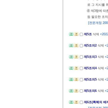
로 그 지시를 
④ 제3항에 따
등 필요한 조치
[전문개정 2008.
제5조
삭제
<2022
제5조의2
삭제
<2
제5조의3
삭제
<2
제5조의4
삭제
<2
제5조의5
삭제
<2
제5조의6
삭제
<2
제6조(특혜의 배