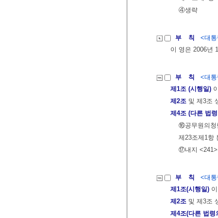
④생략
부 칙
<대통령
이 영은 2006년
부 칙
<대통령
제1조 (시행일)
이
제2조
및 제3조 
제4조 (다른 법령
⑯공무원의청
제23조제1항
⑰내지 <241
부 칙
<대통령
제1조(시행일)
이
제2조
및 제3조 
제4조(다른 법령