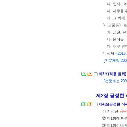
나. 인사ㆍ
다. 사무를
라. 그 밖
3. “금품등”
가. 금전, 
나. 음식물
다. 채무 면
4. 삭제
<2016.
[전문개정 2008.
제3조(적용 범위
[전문개정 2008.
제2장 공정한 
제4조(공정한 직
라 지정된
공무
② 제1항에 따
③ 제1항이나 