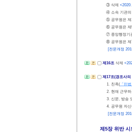
③ 삭제
<2020.
④ 소속 기관의
⑤ 공무원은 제
⑥ 공무원은 제
⑦ 중앙행정기관
⑧ 공무원은 제
[전문개정 2016.
제16조
삭제
<202
제17조(경조사의
1. 친족(
「민법
2. 현재 근무
3. 신문, 방
4. 공무원 
[전문개정 2016.
제5장 위반 시