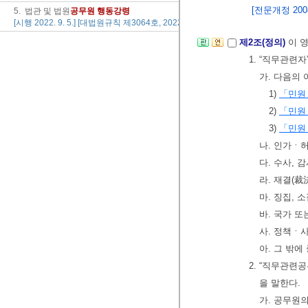
[전문개정 2008.
5. 법관 및 법원
공무원
행동
강령
[시행 2022. 9. 5.] [대법원규칙 제3064호, 2022. 9. 5., 일부개정]
제2조(정의)
이 
1. “직무관련
가. 다음의
1)
「민원
2)
「민원
3)
「민원
나. 인가ㆍ
다. 수사, 
라. 재결(裁
마. 징집, 
바. 국가 
사. 정책ㆍ
아. 그 밖
2. “직무관련
을 말한다.
가. 공무원