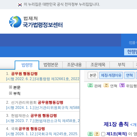
이 누리집은 대한민국 공식 전자정부 누리집입니다.
(법률
현행
법령본문
조문내용
조문제목
부칙
법령명
1.
공무원
행동
강령
본문
제정·개정이유
연혁
[시행 2022. 6. 2.] [대통령령 제32661호, 2022. 6. 2., 일부개정]
판례
연혁
위임행
본문
부칙
2. 선거관리위원회
공무원
행동
강령
[시행 2024. 1. 1.] [선거관리위원회규칙 제588호, 2023. 11. 24., 타법개정]
3. 헌법재판소
공무원
행동
강령
[시행 2023. 7. 7.] [헌법재판소규칙 제458호, 2023. 7. 7., 일부개정]
제1장 총칙
<개정
4. 국회
공무원
행동
강령
제1조(목적)
이 
[시행 2026. 1. 12.] [국회규칙 제245호, 2025. 12. 5., 타법개정]