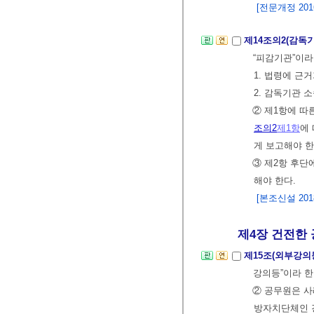
[전문개정 2016.
제14조의2(감독
“피감기관”이라
1. 법령에 근
2. 감독기관 
② 제1항에 따
조의2
제1항
에
게 보고해야 한
③ 제2항 후단
해야 한다.
[본조신설 2018.
제4장 건전한 
제15조(외부강의
강의등”이라 한
② 공무원은 사
방자치단체인 