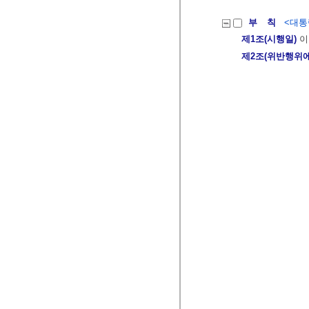
부 칙
<대통령
제1조(시행일)
이
제2조(위반행위에