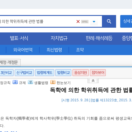
상세
별표·서식
자치법규
판례·해석례등
중앙
외국어번역
최신법령
조약
제정·개정문
3단비교
신구법비교
법령체계도
법령비교
음성지원
점자뷰어
정규칙
규제
생활법령
한눈보기
독학에 의한 학위취득에 관한 법
[시행 2015. 9. 28.] [법률 제13223호, 2015. 
법은 독학자(獨學者)에게 학사학위(學士學位) 취득의 기회를 줌으로써 평생교
다.