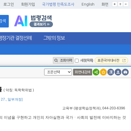
글씨크기확대
글씨크기확대초기화
글씨크기축소
로그인
회원가입
국가법령 만족도조사
English
화면
검색
행정기관 결정선례
그밖의 정보
조회이력
새창(목록)
표준국어대사전
화면내검색
률
( 약칭: 독학학위법 )
3. 27., 일부개정]
교육부
(
평생학습정책과
), 044-203-6396
육의 이념을 구현하고 개인의 자아실현과 국가ㆍ사회의 발전에 이바지하는 것