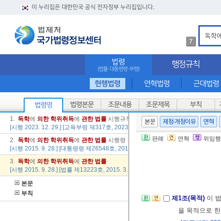
이 누리집은 대한민국 공식 전자정부 누리집입니다.
법
령
검
법령
행정규칙
색
(법률·대통령령·부령)
방
법
현행법령
연혁법령
근대법령
상
세
법령본문
조문내용
조문제목
부칙
법령명
내
용
1.
독학
에
의한
학위
취득
에
관한
법률
시행규칙
본문
제정·개정이유
연혁
확
[시행 2023. 12. 29.] [교육부령 제317호, 2023. 12. 29., 일부개정]
인
판례
연혁
위임행
2.
독학
에
의한
학위
취득
에
관한
법률
시행령
[시행 2015. 9. 28.] [대통령령 제26548호, 2015. 9. 25., 일부개정]
3.
독학
에
의한
학위
취득
에
관한
법률
[시행 2015. 9. 28.] [법률 제13223호, 2015. 3. 27., 일부개정]
본문
부칙
제1조(목적)
이 
을 목적으로 한