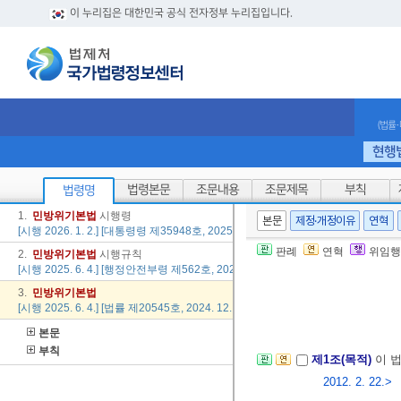
이 누리집은 대한민국 공식 전자정부 누리집입니다.
(법률
현행
법령본문
조문내용
조문제목
부칙
법령명
1.
민방위
기본법
시행령
본문
제정·개정이유
연혁
[시행 2026. 1. 2.] [대통령령 제35948호, 2025. 12. 30., 타법개정]
판례
연혁
위임행
2.
민방위
기본법
시행규칙
[시행 2025. 6. 4.] [행정안전부령 제562호, 2025. 5. 30., 일부개정]
3.
민방위
기본법
[시행 2025. 6. 4.] [법률 제20545호, 2024. 12. 3., 일부개정]
본문
부칙
제1조(목적)
이 
2012. 2. 22.>