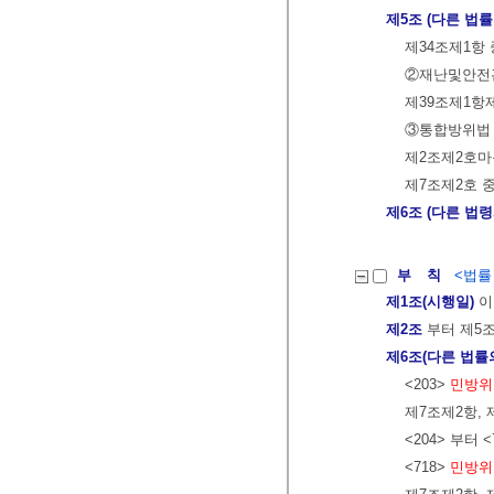
제5조 (다른 법률
제34조제1항 중
②재난및안전관
제39조제1항제
③통합방위법 
제2조제2호마목
제7조제2호 중
제6조 (다른 법
부 칙
<법률 제
제1조(시행일)
이
제2조
부터 제5
제6조(다른 법률
<203>
민방위
제7조제2항, 
<204> 부터 
<718>
민방위