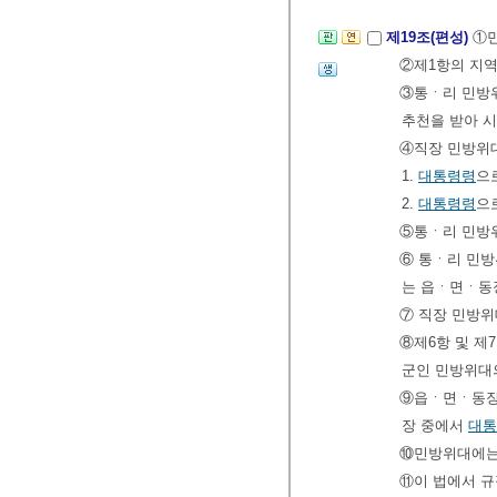
제19조(편성)
①민
②제1항의 지역
③통ㆍ리 민방
추천을 받아 
④직장 민방위대
1.
대통령령
으
2.
대통령령
으
⑤통ㆍ리 민방위
⑥ 통ㆍ리 민방
는 읍ㆍ면ㆍ동
⑦ 직장 민방위
⑧제6항 및 제
군인 민방위대
⑨읍ㆍ면ㆍ동장
장 중에서
대통
⑩민방위대에는 
⑪이 법에서 규