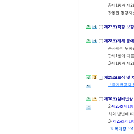
④제1항과 제2
⑤동원 명령자는
제27조(직장 보장
제28조(재해 등에
종사하지 못하면
②제1항에 따
③제1항과 제2
제29조(보상 및 
「국가유공자 등
제30조(실비변상
②
제26조
제1항
차와 방법에 따
③
제26조
제1
[제목개정 2012.