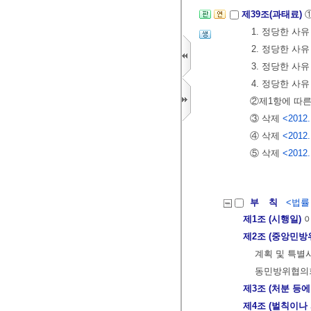
제39조(과태료)
1. 정당한 사
2. 정당한 사
3. 정당한 사
4. 정당한 사
②제1항에 따
③ 삭제
<2012.
④ 삭제
<2012.
⑤ 삭제
<2012.
부 칙
<법률 제
제1조 (시행일)
이
제2조 (중앙민방
계획 및 특별
동민방위협의회
제3조 (처분 등
제4조 (벌칙이나