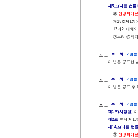
제5조(다른 법률
⑥
민방위기
제18조제1항
17의2. 대
⑦부터 ⑬까지
부 칙
<법률 제
이 법은 공포한 
부 칙
<법률 제
이 법은 공포 후
부 칙
<법률 제
제1조(시행일)
이
제2조
부터 제13
제14조(다른 법률
㉕
민방위기