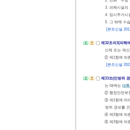
2. 진화ㆍ수방
3. 피해시설의
4. 임시주거시
5. 그 밖에
[본조신설 2012.
제32조의3(피해
신체 또는 재산
② 제1항에 따
[본조신설 2024.
제33조(민방위 
는 때에는
대통
② 행정안전부
③ 제1항에 따
방위 경보를 건
④ 제3항에 따
⑤ 제3항에 따