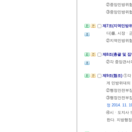
②중앙민방위협
③중앙민방위협
제7조(지역민방
다)를, 시장
②지역민방위협
제8조(총괄 및 집
②각 중앙관서
제9조(협조)
①각
게 민방위대의 
②행정안전부장관
③행정안전부장관
정 2014. 11. 19
④시ㆍ도지사 
한다. 지방행