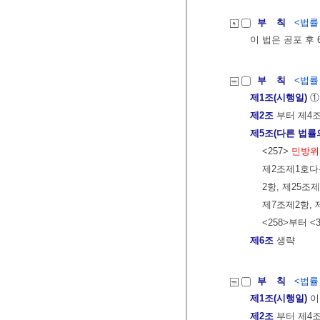
부 칙
<법률 제
이 법은 공포 후
부 칙
<법률 제
제1조(시행일)
①
제2조
부터 제4
제5조(다른 법률
<257>
민방위
제2조제1호다목
2항, 제25조
제7조제2항, 
<258>부터 <
제6조
생략
부 칙
<법률 제
제1조(시행일)
이
제2조
부터 제4