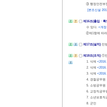
③ 행정안전부
[본조신설 2012.
제16조(출입ㆍ확
수 있다.
<개정 2
②제1항에 따라
제17조(설치)
민방
제18조(조직)
①민
1. 삭제
<2016.
2. 삭제
<2016.
3. 삭제
<2016.
4. 경찰공무원
5. 소방공무원
6. 교정직공무
7. 소년보호
8. 군인