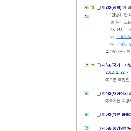
제2조(정의)
이 
1. “민방위”
원 등의 모
가. 전시ㆍ
나.
「통합
다.
「재난 
2. “중앙관서
제3조(국가ㆍ지
2012. 2. 22.>
②모든 국민은 
제4조(재정상의 
②국가는 지방
제5조(다른 법률
제6조(중앙민방