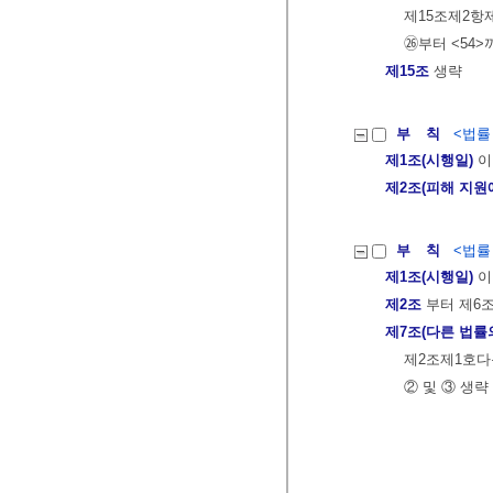
제15조제2항
㉖부터 <54>
제15조
생략
부 칙
<법률 제
제1조(시행일)
이
제2조(피해 지원
부 칙
<법률 제
제1조(시행일)
이
제2조
부터 제6
제7조(다른 법률
제2조제1호다목
② 및 ③ 생략