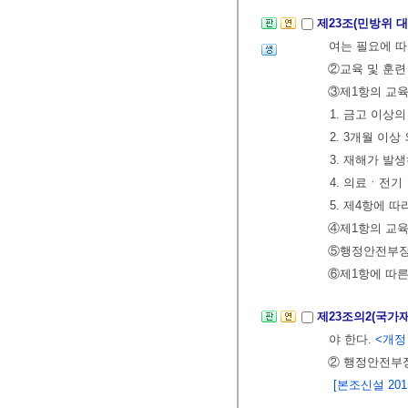
제23조(민방위 
여는 필요에 따
②교육 및 훈련
③제1항의 교육
1. 금고 이상
2. 3개월 이
3. 재해가 
4. 의료ㆍ전기
5. 제4항에
④제1항의 교육
⑤행정안전부장관
⑥제1항에 따른
제23조의2(국가
야 한다.
<개정 2
② 행정안전부
[본조신설 2015.