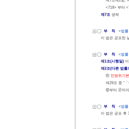
제7조제2항, 
<719> 부터 
제7조
생략
부 칙
<법률 제
이 법은 공포한 
부 칙
<법률 제
제1조(시행일)
이
제2조(다른 법률
⑪
민방위기
제29조 중 
⑫부터 ㉗까지
부 칙
<법률 제
이 법은 공포 후