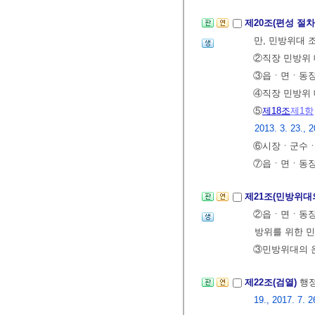
제20조(편성 절차
만, 민방위대 
②직장 민방위 
③읍ㆍ면ㆍ동장은
④직장 민방위
⑤
제18조
제1항
2013. 3. 23., 2
⑥시장ㆍ군수
⑦읍ㆍ면ㆍ동장이
제21조(민방위대
②읍ㆍ면ㆍ동장
방위를 위한 
③민방위대의 
제22조(검열)
행
19., 2017. 7. 2