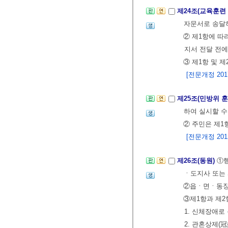
제24조(교육훈련
자문서로 송달
② 제1항에 따
지서 전달 전에
③ 제1항 및 
[전문개정 2017.
제25조(민방위 
하여 실시할 수
② 주민은 제1
[전문개정 2012.
제26조(동원)
①
ㆍ도지사 또는
②읍ㆍ면ㆍ동
③제1항과 제2
1. 신체장애로
2. 관혼상제(