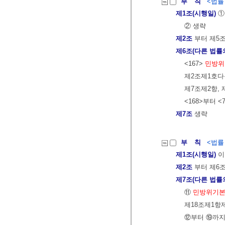
부 칙
<법률 제
제1조(시행일)
①
② 생략
제2조
부터 제5
제6조(다른 법률
<167>
민방위
제2조제1호다목
제7조제2항, 
<168>부터 <
제7조
생략
부 칙
<법률 제
제1조(시행일)
이
제2조
부터 제6
제7조(다른 법률
⑪
민방위기
제18조제1항제
⑫부터 ⑲까지