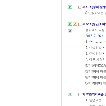
제31조(정치 운동
②민방위대는 편
제32조(응급조치
범위에서 다음 
2017. 7. 26.>
1. 주민의 피
2. 민방위상
3. 민방위상 
4. 다른 사
②제1항제2호부
③제2항에 따른
④제3항에 따
⑤제1항부터 
제32조의2(수습 
1. 인명구조