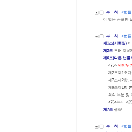
부 칙
<법률 제
이 법은 공포한 
부 칙
<법률 제
제1조(시행일)
이
제2조
부터 제5
제6조(다른 법률
<75>
민방위
제2조제1호다목
제7조제2항, 
제9조제1항 본
외의 부분 및
<76>부터 <2
제7조
생략
부 칙
<법률 제