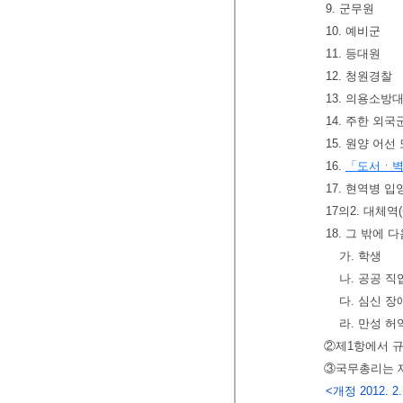
9. 군무원
10. 예비군
11. 등대원
12. 청원경찰
13. 의용소방
14. 주한 외
15. 원양 어
16.
「도서ㆍ벽
17. 현역병 
17의2. 대체
18. 그 밖에 
가. 학생
나. 공공 
다. 심신 장
라. 만성 허
②제1항에서 규
③국무총리는 
<개정 2012. 2.