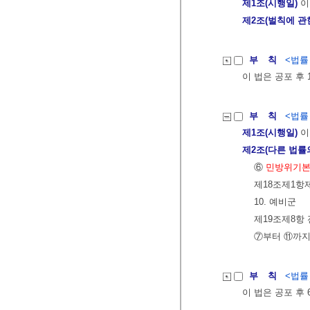
제1조(시행일)
이
제2조(벌칙에 관
부 칙
<법률 제
이 법은 공포 후
부 칙
<법률 제
제1조(시행일)
이
제2조(다른 법률
⑥
민방위기
제18조제1항
10. 예비군
제19조제8항 
⑦부터 ⑪까지
부 칙
<법률 제
이 법은 공포 후