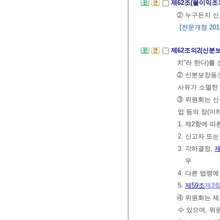
제62조(불이익조
② 누구든지 
[전문개정 2019.
제62조의2(신분
치”라 한다)를 
② 신분보장등조
사유가 소멸한 
③ 위원회는 신
업 등의 장(이
1. 제2항에 
2. 신고자 또
3. 각하결정,
제
우
4. 다른 법령
5.
제59조
제3
④ 위원회는 제
수 있으며, 위