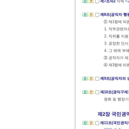
제7조의2
삭제
<2
제8조(공직자 행
② 제1항에 따
1. 직무관련
2. 직위를 
3. 공정한 인
4. 그 밖에 
③ 공직자가 제
④ 제3항에 따
제9조(공직자의 
제10조(권익구제
원회 등 행정기
제2장 국민권
제11조(국민권익