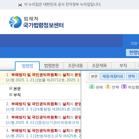
이 누리집은 대한민국 공식 전자정부 누리집입니다.
(법률
현행
법령본문
조문내용
조문제목
부칙
법령명
1.
부패
방지
및
국민
권익
위원회
의
설치
와
운영
에
관한
법률
본문
제정·개정이유
연혁
[시행 2025. 1. 21.] [법률 제20712호, 2025. 1. 21., 타법개정]
판례
연혁
위임행
본문
부칙
2.
부패
방지
및
국민
권익
위원회
의
설치
와
운영
에
관한
법률
시행령
[시행 2026. 3. 3.] [대통령령 제36161호, 2026. 3. 3., 타법개정]
3.
부패
방지
및
국민
권익
위원회
의
설치
와
운영
에
관한
법률
의 시행에
관한
중앙선
[시행 2025. 8. 21.] [중앙선거관리위원회규칙 제632호, 2025. 8. 21., 일부개정]
4.
부패
방지
및
국민
권익
위원회
의
설치
와
운영
에
관한
법률
의 시행에
관한
헌법재
[시행 2021. 1. 1.] [헌법재판소규칙 제425호, 2020. 12. 24., 타법개정]