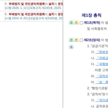
5.
부패
방지
및
국민
권익
위원회
의
설치
와
운영
에
관한
법률
의 시행에
관한
국회규
[시행 2026. 1. 12.] [국회규칙 제245호, 2025. 12. 5., 타법개정]
6.
부패
방지
및
국민
권익
위원회
의
설치
와
운영
에
관한
법률
의 시행에
관한
대법원
제1장 총칙
[시행 2024. 8. 29.] [대법원규칙 제3160호, 2024. 8. 29., 일부개정]
제1조(목적)
이 
및 사회풍토의 
제2조(정의)
이 
1. “공공기관
가.
「정부
나.
「지방교
다.
「국회
따른 고위
라.
「공직
마.
「초ㆍ
2. “행정기관
3. “공직자”
가.
「국가
나. 공직유