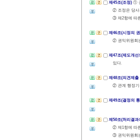
제45조(조정)
① 
② 조정은 당
③ 제2항에 따
제46조(시정의 
② 권익위원회는
제47조(제도개선
있다.
제48조(의견제출
② 관계 행정
제49조(결정의 
제50조(처리결과
② 제1항에 따
③ 권익위원회는