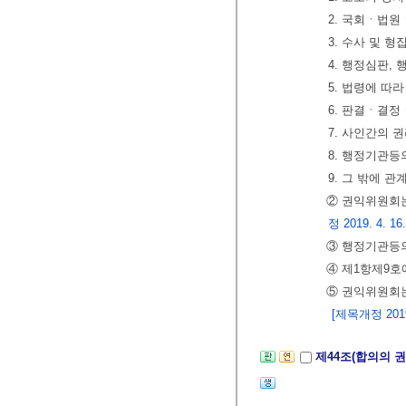
2. 국회ㆍ법
3. 수사 및 
4. 행정심판,
5. 법령에 
6. 판결ㆍ결
7. 사인간의 
8. 행정기관등
9. 그 밖에 
② 권익위원회는
정 2019. 4. 16
③ 행정기관등의
④ 제1항제9
⑤ 권익위원회는
[제목개정 2019.
제44조(합의의 