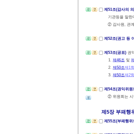
제51조(감사의 
기관등을 말한다
② 감사원, 관
제52조(권고 등
제53조(공표)
권익
1.
제46조
및
제
2.
제50조
제1
3.
제50조
제2
제54조(권익위원
② 위원회는 
제5장 부패행위 
제55조(부패행위