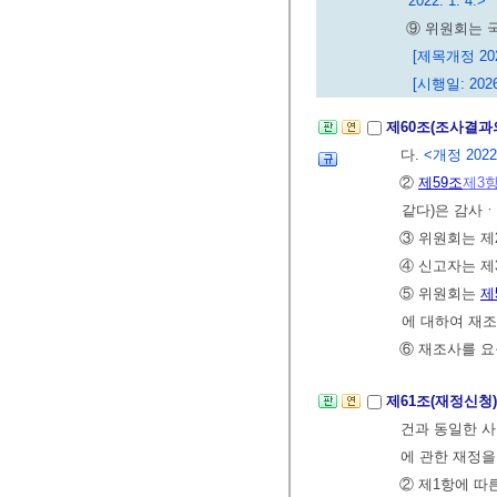
2022. 1. 4.>
⑨ 위원회는 
[제목개정 2022
[시행일: 2026
제60조(조사결과
다.
<개정 2022.
②
제59조
제3
같다)은 감사ㆍ
③ 위원회는 제
④ 신고자는 제
⑤ 위원회는
제
에 대하여 재조
⑥ 재조사를 요
제61조(재정신청
건과 동일한 사
에 관한 재정을
② 제1항에 