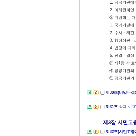
1. 공공기관에
2. 이해관계인
② 위원회는 다
1. 국가기밀에
2. 수사ㆍ재
3. 행정심판ㆍ
4. 법령에 
5. 판결ㆍ결
③ 제1항 각 
④ 공공기관의 
⑤ 공공기관의 
제30조(비밀누설
제31조
삭제
<201
제3장 시민고충
제32조(시민고