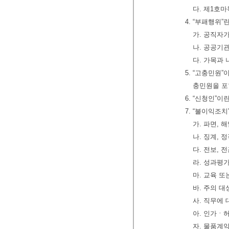
다. 제1호
4. “부패행위
가. 공직자
나. 공공기
다. 가목과 
5. “고충민원
충민원을 포
6. “신청인”
7. “불이익조
가. 파면, 
나. 징계, 
다. 전보, 
라. 성과평
마. 교육 
바. 주의 대
사. 직무에 
아. 인가ㆍ
자. 물품계약