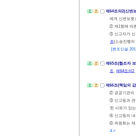
제64조의2(신변
에게 신변보호
② 제1항에 따
③ 신고자가 신
조
(소송진행의
[본조신설 2017.
제65조(협조자 
조
,
제64조의2
제66조(책임의 감
② 공공기관의 
③ 신고등과 관
한 사유가 있는
④ 신고등의 내
⑤ 위원회는 제
4.>