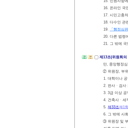
15. 민원사항
16. 온라인
17. 시민고충
18. 다수인 
19.
「행정심
20. 다른 법
21. 그 밖에
제13조(위원회의
만, 중앙행정
② 위원장, 부
1. 대학이나 
2. 판사ㆍ검사
3. 3급 이상
4. 건축사ㆍ
5.
제33조
제1
6. 그 밖에 
③ 위원장 및 