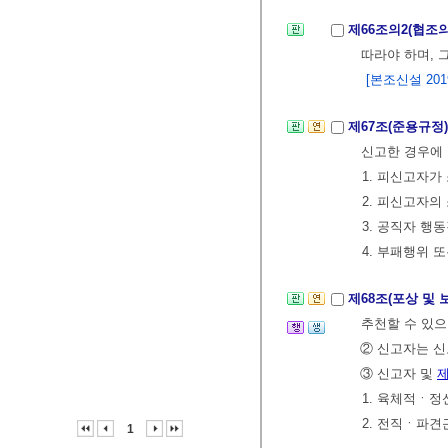
제66조의2(협조
따라야 하며, 
[본조신설 2019.
제67조(준용규정
신고한 경우에
1. 피신고자
2. 피신고자
3. 공직자 행
4. 부패행위
제68조(포상 및 
추천할 수 있으
② 신고자는 신
③ 신고자 및
제
1. 육체적ㆍ정
2. 전직ㆍ파
1