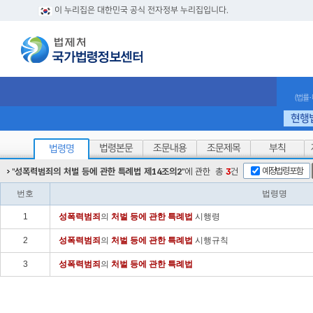
이 누리집은 대한민국 공식 전자정부 누리집입니다.
(법률
현행
법령본문
조문내용
조문제목
부칙
법령명
예정법령포함
"
성폭력범죄의 처벌 등에 관한 특례법 제14조의2
"에 관한
총
3
건
번호
법령명
1
성폭력범
죄
의
처벌
등에
관한
특례법
시행령
2
성폭력범
죄
의
처벌
등에
관한
특례법
시행규칙
3
성폭력범
죄
의
처벌
등에
관한
특례법