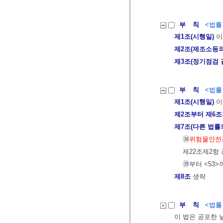
부 칙
<법률 제
제1조(시행일)
이
제2조(제조소등의
제3조(정기점검 
부 칙
<법률 제
제1조(시행일)
이
제2조부터 제6
제7조(다른 법률
㊳
위험물안전
제22조제2항 
㊴부터 <53>
제8조
생략
부 칙
<법률 제
이 법은 공포한 