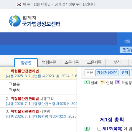
이 누리집은 대한민국 공식 전자정부 누리집입니다.
(법률
현행
법령본문
조문내용
조문제목
부칙
법령명
1.
위험물
안전
관리법
본문
제정·개정이유
연혁
[시행 2025. 8. 7.] [법률 제20231호, 2024. 2. 6., 타법개정]
판례
연혁
위임행
본문
부칙
2.
위험물
안전
관리법
시행규칙
[시행 2026. 7. 1.] [행정안전부령 제628호, 2026. 7. 1., 타법개정]
3.
위험물
안전
관리법
시행령
[시행 2026. 7. 1.] [대통령령 제36432호, 2026. 6. 23., 타법개정]
제1장 총칙
제1조(목적)
이 