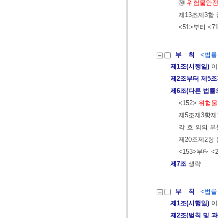
㊿
위험물안
제13조제3항
<51>부터 <
부 칙
<법률 제
제1조(시행일)
이
제2조부터 제5
제6조(다른 법률
<152>
위험물
제5조제3항제1
각 호 외의 부
제20조제2항 
<153>부터 <
제7조
생략
부 칙
<법률 제
제1조(시행일)
이
제2조(벌칙 및 