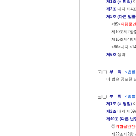
제1조 (시행일)
이
제2조
내지 제4조
제5조 (다른 법률
<85>
위험물
제10조제2항중
제16조제4항제
<86>내지 <1
제6조
생략
부 칙
<법률 제
이 법은 공포한 
부 칙
<법률 제
제1조 (시행일)
이
제2조
내지 제39
제40조 (다른 법
㉑
위험물안전
제22조제2항 