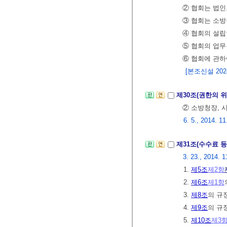
② 협회는 법인
③ 협회는 소방
④ 협회의 설립
⑤ 협회의 업무
⑥ 협회에 관하
[본조신설 2024.
제30조(권한의 
② 소방청장, 
6. 5., 2014. 11
제31조(수수료 등
3. 23., 2014. 1
1.
제5조
제2항
2.
제6조
제1항
3.
제8조
의 규
4.
제9조
의 규
5.
제10조
제3