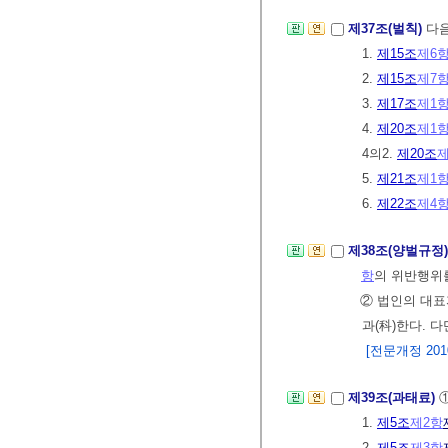
제37조(벌칙)
다음
1.
제15조
제6
2.
제15조
제7
3.
제17조
제1
4.
제20조
제1
4의2.
제20조
제
5.
제21조
제1
6.
제22조
제4
제38조(양벌규정
항
의 위반행위를
② 법인의 대표
과(科)한다. 
[전문개정 2010.
제39조(과태료)
1.
제5조
제2항
2.
제5조
제3항