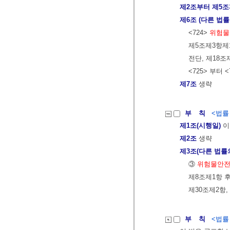
제2조부터 제5
제6조 (다른 법률
<724>
위험물
제5조제3항제1
전단, 제18조
<725> 부터 
제7조
생략
부 칙
<법률 제
제1조(시행일)
이
제2조
생략
제3조(다른 법률
③
위험물안
제8조제1항 
제30조제2항,
부 칙
<법률 제