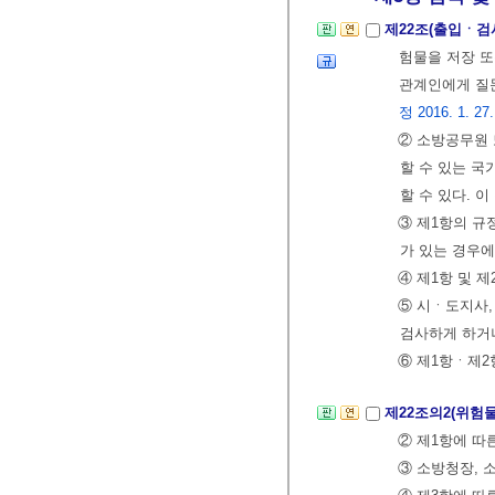
제22조(출입ㆍ검
험물을 저장 
관계인에게 질문
정 2016. 1. 27.
② 소방공무원
할 수 있는 국
할 수 있다. 
③ 제1항의 규
가 있는 경우에
④ 제1항 및 
⑤ 시ㆍ도지사
검사하게 하거
⑥ 제1항ㆍ제2
제22조의2(위험
② 제1항에 따
③ 소방청장, 