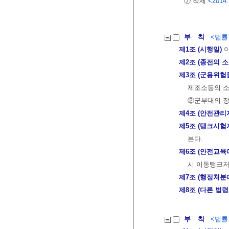
⑦ 삭제
<2014.
부 칙
<법률 제
제1조 (시행일)
이
제2조 (종전의 
제3조 (군용위험
제조소등의 소
②군부대의 장
제4조 (안전관리
제5조 (탱크시험
본다.
제6조 (안전교육
시 이동탱크저
제7조 (행정처분
제8조 (다른 법
부 칙
<법률 제