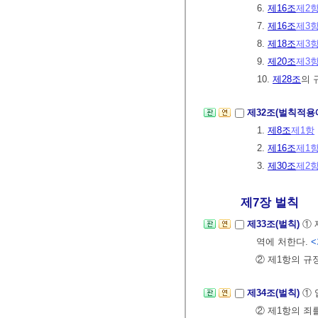
6.
제16조
제2
7.
제16조
제3
8.
제18조
제3
9.
제20조
제3
10.
제28조
의 
제32조(벌칙적용
1.
제8조
제1항
2.
제16조
제1
3.
제30조
제2
제7장 벌칙
제33조(벌칙)
①
역에 처한다.
<
② 제1항의 규
제34조(벌칙)
①
② 제1항의 죄