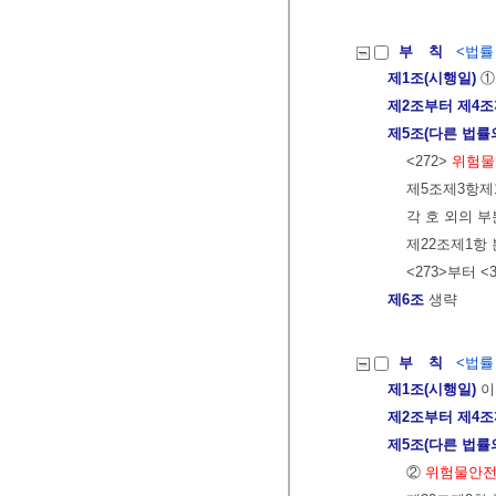
부 칙
<법률 제
제1조(시행일)
①
제2조부터 제4
제5조(다른 법률
<272>
위험물
제5조제3항제1
각 호 외의 부
제22조제1항 
<273>부터 <
제6조
생략
부 칙
<법률 제
제1조(시행일)
이
제2조부터 제4
제5조(다른 법률
②
위험물안