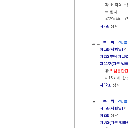
각 호 외의 부
로 한다.
<239>부터 <
제7조
생략
부 칙
<법률 제
제1조(시행일)
이
제2조부터 제10
제11조(다른 법률
㉙
위험물안
제15조제1항
제12조
생략
부 칙
<법률 제
제1조(시행일)
이
제2조
생략
제3조(다른 법률