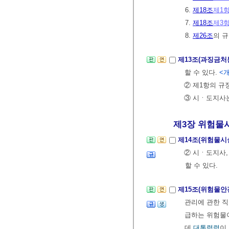
6.
제18조
제1
7.
제18조
제3
8.
제26조
의 
제13조(과징금처
할 수 있다.
<개
② 제1항의 규
③ 시ㆍ도지사
제3장 위험물시
제14조(위험물시
② 시ㆍ도지사,
할 수 있다.
제15조(위험물
관리에 관한 
급하는 위험물
데
대통령령
이