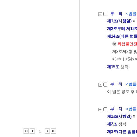
부 칙
<법률 제
제1조(시행일)
이
제2조부터 제13
제14조(다른 법률
㊵
위험물안
제2조제2항 
㊶부터 <54>
제15조
생략
부 칙
<법률 제
이 법은 공포 후
부 칙
<법률 제
제1조(시행일)
이
제2조
생략
1
제3조(다른 법률