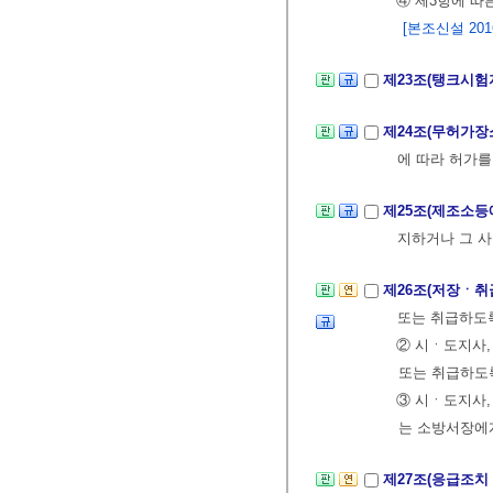
④ 제3항에 따
[본조신설 2016.
제23조(탱크시험
제24조(무허가장
에 따라 허가를
제25조(제조소등
지하거나 그 사
제26조(저장ㆍ취
또는 취급하도록
② 시ㆍ도지사
또는 취급하도록
③ 시ㆍ도지사,
는 소방서장에
제27조(응급조치