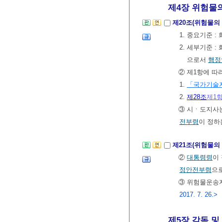
제4장 위험물의
제20조(위험물의
1. 중요기준 
2. 세부기준 
으로서
행정
② 제1항에 따
1.
「국가기술
2.
제28조
제1
③ 시ㆍ도지사는
전부령
이 정하
제21조(위험물의
②
대통령령
이
정안전부령
으
③ 위험물운송
2017. 7. 26.>
제5장 감독 및