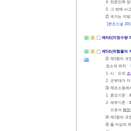
4. 전문인력 
5. 그 밖에 
② 국가는 지방
[본조신설 2016.
제4조(지정수량 
제5조(위험물의 
② 제1항의 규
장소의 위치ㆍ
1. 시ㆍ도의
조
2. 군부대가 
③ 제조소등에서
1. 중요기준 
2. 세부기준 
으로서
행정
④ 제1항의 규
⑤ 둘 이상의 