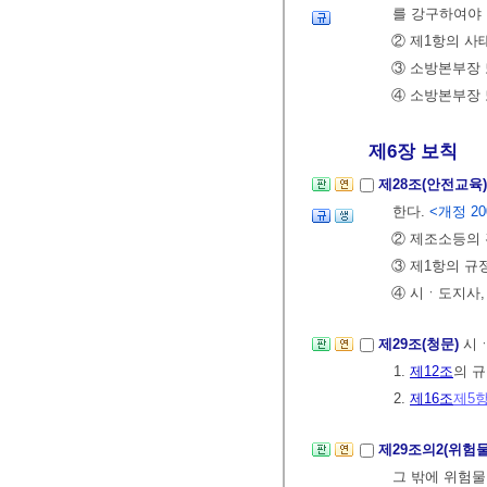
를 강구하여야 
② 제1항의 사
③ 소방본부장 
④ 소방본부장 
제6장 보칙
제28조(안전교육
한다.
<개정 2005.
② 제조소등의 
③ 제1항의 규
④ 시ㆍ도지사,
제29조(청문)
시ㆍ
1.
제12조
의 
2.
제16조
제5
제29조의2(위험
그 밖에 위험물