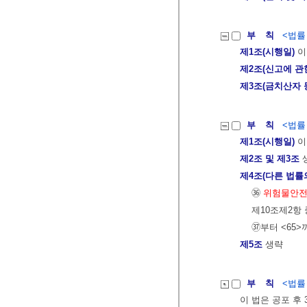
부 칙
<법률 제
제1조(시행일)
이
제2조(신고에 관
제3조(금치산자 
부 칙
<법률 제
제1조(시행일)
이
제2조 및 제3조
제4조(다른 법률
㊱
위험물안
제10조제2항
㊲부터 <65>
제5조
생략
부 칙
<법률 제
이 법은 공포 후