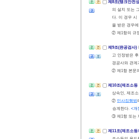
제8조(탱크안전
의 설치 또는 
다. 이 경우 
을 받은 경우
② 제1항의 
제9조(완공검사)
고 인정받은 후
경공사와 관계가
② 제1항 본문
제10조(제조소등
상속인, 제조소
②
민사집행법
승계한다.
<개정 
③ 제1항 또는
제11조(제조소등
조소등의 용도