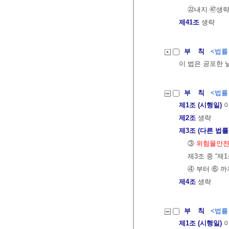
㉒내지 ㊼생
제41조
생략
부 칙
<법률 제
이 법은 공포한 
부 칙
<법률 제
제1조 (시행일)
이
제2조
생략
제3조 (다른 법률
③
위험물안
제3조 중 “제
④ 부터 ⑥ 까
제4조
생략
부 칙
<법률 제
제1조 (시행일)
이