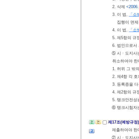
2. 삭제
<2006.
3. 이 법,
「소
집행이 면제
4. 이 법,
「소
5. 제5항의 
6. 법인으로서
⑤ 시ㆍ도지사
취소하여야 한
1. 허위 그 
2. 제4항 각
3. 등록증을 
4. 제2항의 
5. 탱크안전
⑥ 탱크시험자는
제17조(예방규정
제출하여야 한다
② 시ㆍ도지사