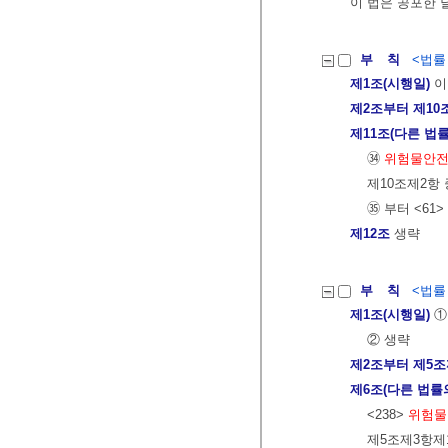
이 법은 공포한 
부 칙
<법률 제
제1조(시행일)
이
제2조부터 제10
제11조(다른 법률
㉞
위험물안
제10조제2항
㉟ 부터 <61
제12조
생략
부 칙
<법률 제
제1조(시행일)
①
② 생략
제2조부터 제5
제6조(다른 법률
<238>
위험물
제5조제3항제1