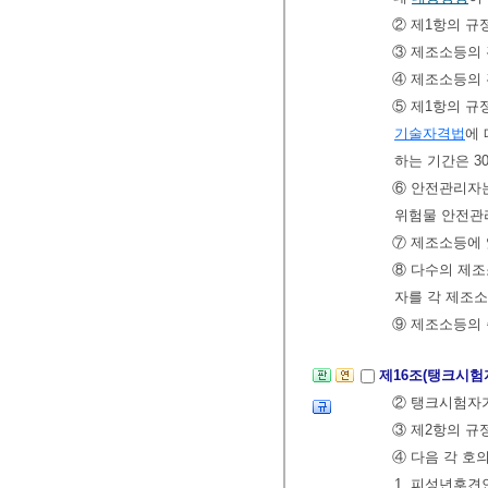
② 제1항의 규
③ 제조소등의 
④ 제조소등의
⑤ 제1항의 규
기술자격법
에
하는 기간은 3
⑥ 안전관리자
위험물 안전관
⑦ 제조소등에 
⑧ 다수의 제
자를 각 제조
⑨ 제조소등의
제16조(탱크시험
② 탱크시험자
③ 제2항의 규
④ 다음 각 호
1. 피성년후견