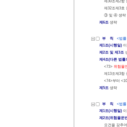
제30조제2항 
제32조제3호 
③ 및 ④ 생략
제6조
생략
부 칙
<법률 제
제1조(시행일)
이
제2조 및 제3조
제4조(다른 법률
<73>
위험물
제13조제3항
<74>부터 <1
제5조
생략
부 칙
<법률 제
제1조(시행일)
이
제2조(위험물운반
요건을 갖추어