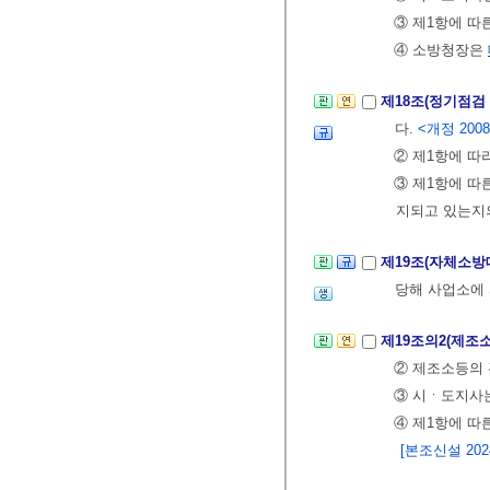
③ 제1항에 따
④ 소방청장은
제18조(정기점검
다.
<개정 2008. 2
② 제1항에 따
③ 제1항에 따
지되고 있는지
제19조(자체소방
당해 사업소에
제19조의2(제조
② 제조소등의
③ 시ㆍ도지사는
④ 제1항에 따
[본조신설 2024.