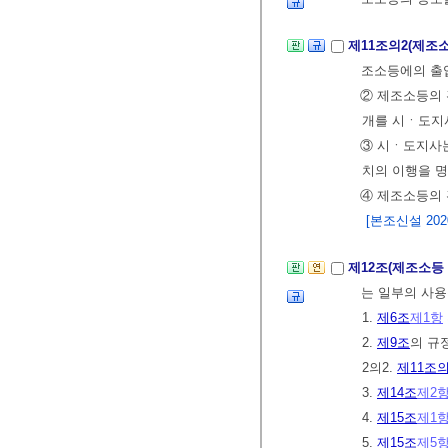
제11조의2(제조
조소등에의 출
② 제조소등의 
개를 시ㆍ도지
③ 시ㆍ도지사는
치의 이행을 명
④ 제조소등의
[본조신설 2020.
제12조(제조소등
는 일부의 사용
1.
제6조
제1항
2.
제9조
의 규
2의2.
제11조의
3.
제14조
제2
4.
제15조
제1
5.
제15조
제5