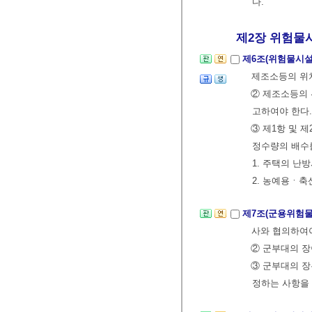
다.
제2장 위험물시설
제6조(위험물시설
제조소등의 위
② 제조소등의
고하여야 한다
③ 제1항 및 
정수량의 배수를
1. 주택의 난
2. 농예용ㆍ축
제7조(군용위험물
사와 협의하여야
② 군부대의 
③ 군부대의 장
정하는 사항을