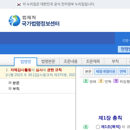
이 누리집은 대한민국 공식 전자정부 누리집입니다.
(법률
현행
법령본문
조문내용
조문제목
부칙
법령명
1.
자체
감사
활동
의
심사
에
관한
규칙
본문
제정·개정이유
연혁
[시행 2023. 6. 30.] [감사원규칙 제370호, 2023. 6. 30., 일부개정]
판례
연혁
위임행
본문
부칙
제1장 총칙
제1조(목적)
이 