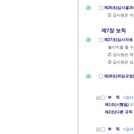
제26조(심사결과
② 감사원은 자
제7장 보칙
제27조(심사자료
불이익을 줄 수
② 감사원은 제
③ 감사원은 심
제28조(위임규정
부 칙
<감사원
제1조(시행일)
이
제2조(다른 규칙
부 칙
<감사원