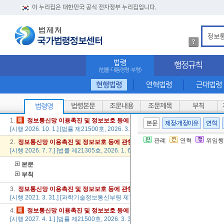
이 누리집은 대한민국 공식 전자정부 누리집입니다.
법
령
검
법령
행정규칙
색
(법률·대통령령·부령)
방
법
현행법령
연혁법령
근대법령
상
세
법령본문
조문내용
조문제목
부칙
법령명
내
용
1.
정보
통신망
이용
촉진
및
정보
보호
등에
관한
법률
본문
제정·개정이유
연혁
확
[시행 2026. 10. 1.] [법률 제21500호, 2026. 3. 31., 일부개정]
인
판례
연혁
위임행
2.
정보
통신망
이용
촉진
및
정보
보호
등에
관한
법률
[시행 2026. 7. 7.] [법률 제21305호, 2026. 1. 6., 일부개정]
본문
부칙
3.
정보
통신망
이용
촉진
및
정보
보호
등에
관한
법률
시행규칙
[시행 2021. 3. 31.] [과학기술정보통신부령 제71호, 2021. 3. 31., 일부개정]
4.
정보
통신망
이용
촉진
및
정보
보호
등에
관한
법률
[시행 2027. 4. 1.] [법률 제21500호, 2026. 3. 31., 일부개정]