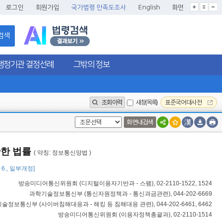
글씨크기확대
글씨크기확대초기화
글씨크기축소
로그인
회원가입
국가법령 만족도조사
English
화면
검색
행정기관 결정선례
그밖의 정보
조회이력
새창(목록)
표준국어대사전
화면내검색
관한 법률
( 약칭: 정보통신망법 )
1. 6., 일부개정]
방송미디어통신위원회
(
디지털이용자기반과 - 스팸
), 02-2110-1522, 1524
과학기술정보통신부
(
통신자원정책과 - 통신과금관련
), 044-202-6669
기술정보통신부
(
사이버침해대응과 - 해킹 등 침해대응 관련
), 044-202-6461, 6462
방송미디어통신위원회
(
이용자정책총괄과
), 02-2110-1514