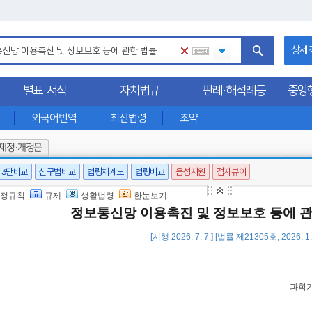
상세
별표·서식
자치법규
판례·해석례등
중앙
외국어번역
최신법령
조약
제정·개정문
3단비교
신구법비교
법령체계도
법령비교
음성지원
점자뷰어
정규칙
규제
생활법령
한눈보기
정보통신망 이용촉진 및 정보보호 등에 
[시행 2026. 7. 7.] [법률 제21305호, 2026. 
과학