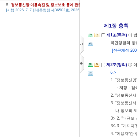
5.
정보
통신망
이용
촉진
및
정보
보호
등에
관한
법률
시행령
[시행 2026. 7. 7.] [대통령령 제36502호, 2026. 7. 7., 일부개정]
제1장 총칙
제1조(목적)
이 
국민생활의 향
[전문개정 2008.
제2조(정의)
① 
6.>
1. “정보통신
ㆍ저장ㆍ검색
2. “정보통신
3. “정보통신
나 정보의 
3의2. “대규
3의3. “게재
4. “이용자”