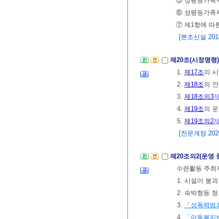
⑤ 성평등가족부
⑥ 성평등가족부
⑦ 제1항에 따
[본조신설 2014.
제20조(시정명령
1.
제17조
의 
2.
제18조
의 
3.
제18조의3
제
4.
제19조
의 
5.
제19조의2
제
[전문개정 2020.
제20조의2(운영 
수련활동 주최자
1. 시설이 붕
2. 숙박형등 
3.
「성폭력범죄
4.
「아동복지