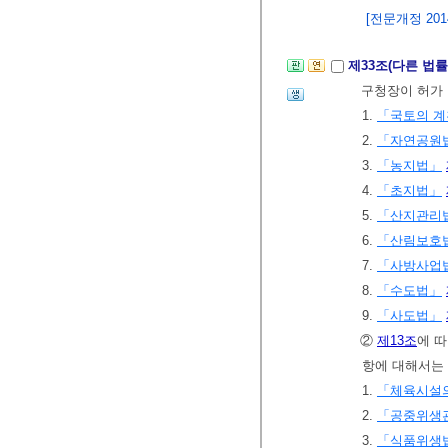
[전문개정 2014.
제33조(다른 법
구청장이 허가
1.
「국토의 계
2.
「자연공원
3.
「농지법」
4.
「초지법」
5.
「산지관리
6.
「산림보호
7.
「사방사업
8.
「수도법」
9.
「사도법」
②
제13조
에 
항에 대해서는 
1.
「체육시설의
2.
「공중위생
3.
「식품위생