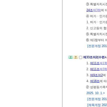
③ 특별자치
24조
제3항
에 
④ 허가ㆍ인가
1. 허가ㆍ인가
2. 신고등의 협
⑤ 특별자치
⑥ 제1항부터 
[전문개정 2014.
제33조의2(수련
1.
제11조
제1
2.
제11조
제3
3.
제9조의2
에
4.
제18조
에 
② 성평등가족
2025. 10. 1.>
[전문개정 2014.
[제목개정 2024.