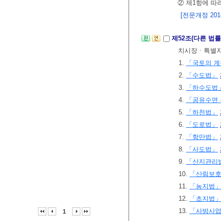
② 제1항에 
[전문개정 2014.
제52조(다른 법
치시장ㆍ특별자
1.
「국토의 계
2.
「수도법」
3.
「하수도법
4.
「공유수면 
5.
「하천법」
6.
「도로법」
7.
「항만법」
8.
「사도법」
9.
「산지관리
10.
「산림보
11.
「농지법
12.
「초지법
13.
「사방사
1