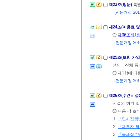
제23조(청문)
특
[전문개정 2014.
제24조(이용료 
②
제36조
제1
[전문개정 2014.
제25조(보험 가입
생명ㆍ신체 등
② 제1항에 따
[전문개정 2014.
제26조(수련시설
시설의 허가 및
② 다음 각 호
1.
「민사집행
2.
「채무자 회
3.
「국세징수