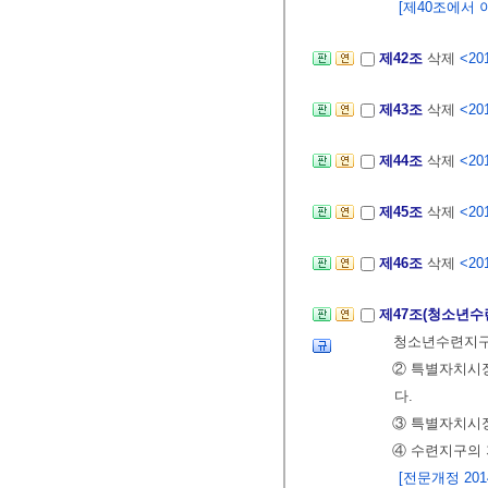
[제40조에서 이동
제42조
삭제
<201
제43조
삭제
<201
제44조
삭제
<201
제45조
삭제
<201
제46조
삭제
<201
제47조(청소년수
청소년수련지구(
② 특별자치시
다.
③ 특별자치시장
④ 수련지구의 
[전문개정 2014.