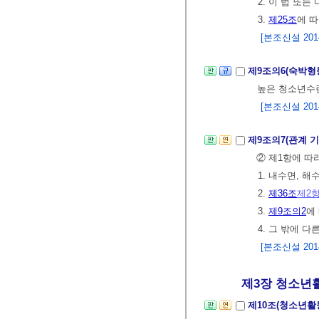
2. 이 법 또
3.
제25조
에 따
[본조신설 2014.
제9조의6(숙박형
높은 청소년수련
[본조신설 2014.
제9조의7(관계 
② 제1항에 따
1. 내수면,
2.
제36조
제2
3.
제9조의2
에
4. 그 밖에 
[본조신설 2014.
제3장 청소년
제10조(청소년활