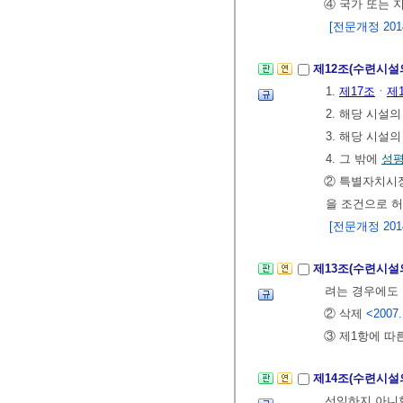
④ 국가 또는 
[전문개정 2014.
제12조(수련시설
1.
제17조
ㆍ
제
2. 해당 시설
3. 해당 시설
4. 그 밖에
성
② 특별자치
을 조건으로 허
[전문개정 2014.
제13조(수련시설
려는 경우에도 
② 삭제
<2007.
③ 제1항에 따
제14조(수련시설
선임하지 아니할