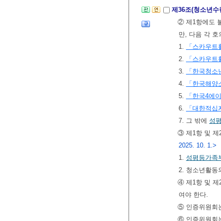
제36조(청소년수
② 제1항에도
만, 다음 각 
1.
「스카우트활
2.
「스카우트활
3.
「한국청소년
4.
「한국해양
5.
「한국4에
6.
「대한적십
7. 그 밖에
성
③ 제1항 및 
2025. 10. 1.>
1.
성평등가족
2. 청소년활
④ 제1항 및
여야 한다.
⑤ 인증위원회는
⑥ 인증위원회