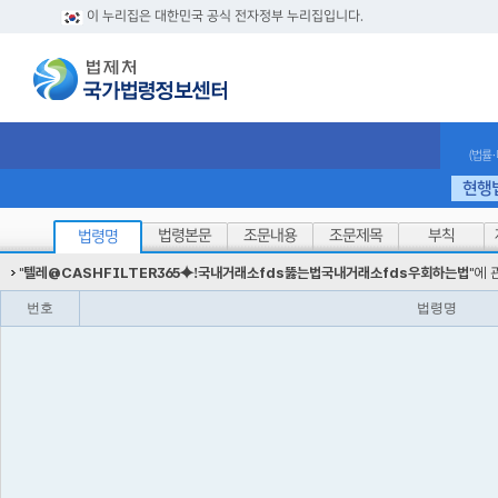
이 누리집은 대한민국 공식 전자정부 누리집입니다.
(법률
현행
법령본문
조문내용
조문제목
부칙
법령명
"
텔레@CASHFILTER365⯌ǃ국내거래소fds뚫는법국내거래소fds우회하는법
"에 
번호
법령명