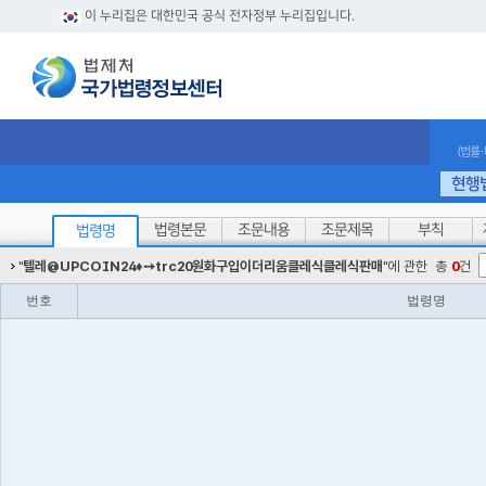
이 누리집은 대한민국 공식 전자정부 누리집입니다.
(법률
현행
법령본문
조문내용
조문제목
부칙
법령명
"
텔레@UPCOIN24♦➙trc20원화구입이더리움클레식클레식판매
"에 관한
총
0
건
번호
법령명