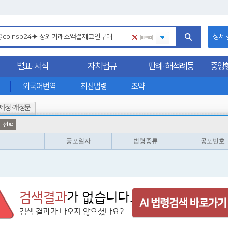
상세
별표·서식
자치법규
판례·해석례등
중앙
외국어번역
최신법령
조약
제정·개정문
선택
공포일자
법령종류
공포번호
검색결과
가 없습니다.
검색 결과가 나오지 않으셨나요?