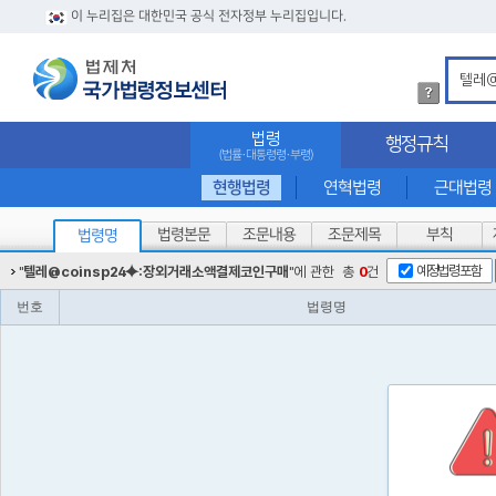
이 누리집은 대한민국 공식 전자정부 누리집입니다.
법
령
검
법령
행정규칙
색
(법률·대통령령·부령)
방
법
현행법령
연혁법령
근대법령
상
세
법령본문
조문내용
조문제목
부칙
법령명
내
용
예정법령포함
"
텔레@coinsp24⯌:장외거래소액결제코인구매
"에 관한
총
0
건
확
인
번호
법령명