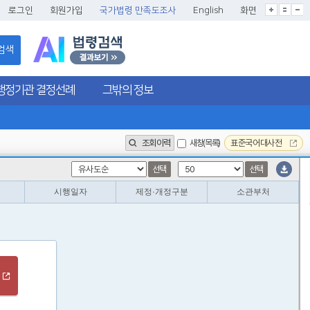
글씨크기확대
글씨크기확대초기화
글씨크기축소
로그인
회원가입
국가법령 만족도조사
English
화면
검색
행정기관 결정선례
그밖의 정보
조회이력
새창(목록)
표준국어대사전
선택
선택
시행일자
제정·개정구분
소관부처