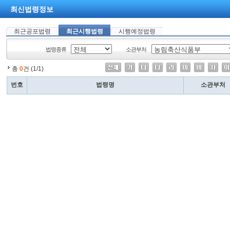
최신법령정보
최근공포법령
최근시행법령
시행예정법령
법령종류
소관부처
총
0
건 (1/1)
번호
법령명
소관부처