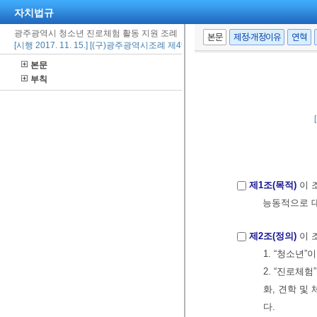
자치법규
광주광역시 청소년 진로체험 활동 지원 조례
본문
제정·개정이유
연혁
[시행 2017. 11. 15.] [(구)광주광역시조례 제4981호, 2017. 11. 15., 제정]
본문
부칙
제1조(목적)
이 
능동적으로 
제2조(정의)
이 
1. “청소년”
2. “진로체
화, 견학 
다.