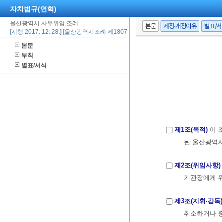
자치법규(연혁)
울산광역시 사무위임 조례
본문
제정·개정이유
별표/
[시행 2017. 12. 28.] [울산광역시조례 제1807호, 2017. 12. 28., 일부개정]
본문
부칙
별표/서식
제1조(목적)
이 
된 울산광역시
제2조(위임사항)
기관장에게 위
제3조(지휘·감독
취소하거나 중지