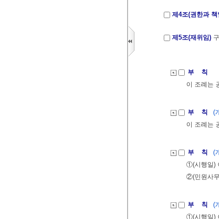
제4조(권한과 책
제5조(재위임)
구
부 칙
이 조례는 
부 칙
(
이 조례는 
부 칙
(
①(시행일)
②(민원사무
부 칙
(
①(시행일)