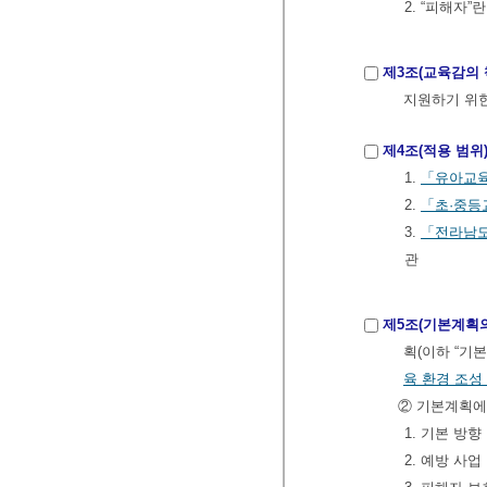
2. “피해자
제3조(교육감의 
지원하기 위
제4조(적용 범위
1.
「유아교
2.
「초·중등
3.
「전라남도
관
제5조(기본계획의
획(이하 “기
육 환경 조성
② 기본계획에
1. 기본 방향
2. 예방 사업