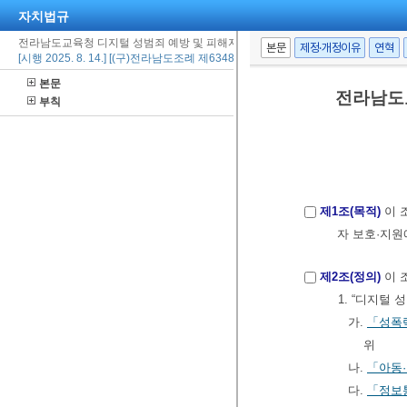
자치법규
전라남도교육청 디지털 성범죄 예방 및 피해자 보호ㆍ지원 조례
본문
제정·개정이유
연혁
[시행 2025. 8. 14.] [(구)전라남도조례 제6348호, 2025. 8. 14., 제정]
본문
전라남도
부칙
제1조(목적)
이 
자 보호·지원
제2조(정의)
이 
1. “디지털
가.
「성폭
위
나.
「아동
다.
「정보