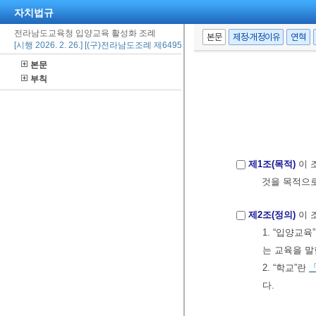
자치법규
전라남도교육청 입양교육 활성화 조례
본문
제정·개정이유
연혁
[시행 2026. 2. 26.] [(구)전라남도조례 제6495호, 2026. 2. 26., 제정]
본문
부칙
제1조(목적)
이 
것을 목적으로
제2조(정의)
이 
1. “입양교
는 교육을 말
2. “학교”란
다.