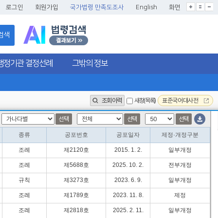
로그인
회원가입
국가법령 만족도조사
English
화면
검색
행정기관 결정선례
그밖의 정보
조회이력
새창(목록)
표준국어대사전
선택
선택
선택
종류
공포번호
공포일자
제정·개정구분
조례
제2120호
2015. 1. 2.
일부개정
조례
제5688호
2025. 10. 2.
전부개정
규칙
제3273호
2023. 6. 9.
일부개정
조례
제1789호
2023. 11. 8.
제정
조례
제2818호
2025. 2. 11.
일부개정