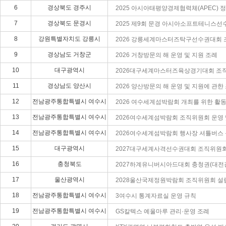
6
경상북도 경주시
2025 아시아태평양경제협력체(APEC) 
7
경상북도 문경시
2025 제9회 문경 아시아소프트테니스선
8
강원특별자치도 강릉시
2026 강릉세계마스터즈탁구선수권대회 
9
경상남도 거창군
2026 거창방문의 해 운영 및 지원 조례
10
대구광역시
2026대구세계마스터즈육상경기대회 조직
11
경상남도 양산시
2026 양산방문의 해 운영 및 지원에 관한
12
전남광주통합특별시 여수시
2026 여수세계섬박람회 개최를 위한 활
13
전남광주통합특별시 여수시
2026여수세계섬박람회 조직위원회 운영 
14
전남광주통합특별시 여수시
2026여수세계섬박람회 행사장 셔틀버스 
15
대구광역시
2027대구세계사격선수권대회 조직위원회 
16
충청북도
2027하계유니버시아드대회 충청권(대
17
울산광역시
2028울산국제정원박람회 조직위원회 설립
18
전남광주통합특별시 여수시
3여수시 통계자료실 운영 규칙
19
전남광주통합특별시 여수시
GS칼텍스 예울마루 관리·운영 조례