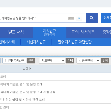
상세
자치법규
별표·서식
판례·해석례등
중앙
(조례·규칙)
견제시사례
최신자치법규
필수 자치법규 마련현황
선택
선택
위임자치법규
선택
법규명
 조례
림픽대회 기념관 관리 및 운영 조례
림픽대회 기념관 관리 및 운영 조례 시행규칙
직위원회 설립 및 지원에 관한 조례
관한 조례