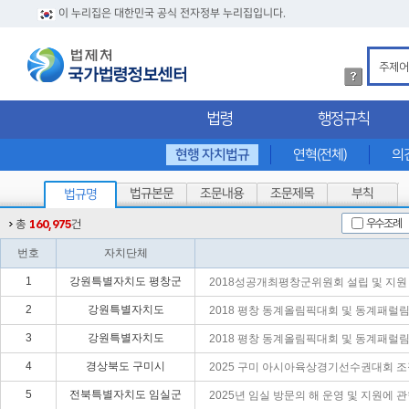
이 누리집은 대한민국 공식 전자정부 누리집입니다.
법
령
검
법령
행정규칙
색
방
법
현행 자치법규
연혁(전체)
의
상
세
법규본문
조문내용
조문제목
부칙
법규명
내
용
우수조례
총
160,975
건
확
인
번호
자치단체
1
강원특별자치도 평창군
2018성공개최평창군위원회 설립 및 지원
2
강원특별자치도
2018 평창 동계올림픽대회 및 동계패럴
3
강원특별자치도
2018 평창 동계올림픽대회 및 동계패럴
4
경상북도 구미시
2025 구미 아시아육상경기선수권대회 조
5
전북특별자치도 임실군
2025년 임실 방문의 해 운영 및 지원에 