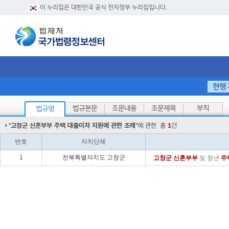
이 누리집은 대한민국 공식 전자정부 누리집입니다.
현행
법규본문
조문내용
조문제목
부칙
법규명
"
고창군 신혼부부 주택 대출이자 지원에 관한 조례
"에 관한
총
1
건
번호
자치단체
1
전북특별자치도 고창군
고창군
신혼
부부
및 청년
주