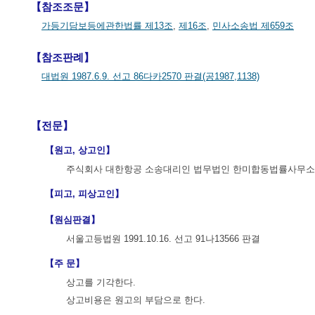
【참조조문】
가등기담보등에관한법률 제13조
,
제16조
,
민사소송법 제659조
【참조판례】
대법원 1987.6.9. 선고 86다카2570 판결(공1987,1138)
【전문】
【원고, 상고인】
주식회사 대한항공 소송대리인 법무법인 한미합동법률사무소
【피고, 피상고인】
【원심판결】
서울고등법원 1991.10.16. 선고 91나13566 판결
【주 문】
상고를 기각한다.
상고비용은 원고의 부담으로 한다.