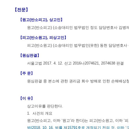
【전문】
【원고(반소피고), 상고인】
원고(반소피고) (소송대리인 법무법인 정도 담당변호사 김병재 
【피고(반소원고), 피상고인】
피고(반소원고) (소송대리인 법무법인(유한) 동헌 담당변호사 
【원심판결】
서울고법 2017. 4. 12. 선고 2016나2074621, 2074638 판결
【주 문】
원심판결 중 본소에 관한 권리금 회수 방해로 인한 손해배상청
【이 유】
상고이유를 판단한다.
1. 사건의 개요
원고(반소피고, 이하 ‘원고’라 한다)는 피고(반소원고, 이하 
법(2018. 10. 16. 법률 제15791호로 개정되기 전의 것, 이