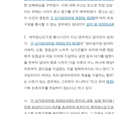
한 손해배상을 구하였다. 이에 대해 피고는 반소로 차임 상당
이는 외에는 나머지 본소 청구를 모두 배척하였다. 원고는 상
이 사건의 쟁점은
구 상가임대차법 제10조 제2항
에 따라 최
구권을 행사할 수 없는 경우에도 임대인이
같은 법 제10조의4
2. 계약갱신요구권 행사기간이 지난 경우에도 임대인이 임
가.
구 상가임대차법 제10조의3 제1항
은 "권리금이란 임대차
거래처, 신용, 영업상의 노하우, 상가건물의 위치에 따른 영
에게 보증금과 차임 이외에 지급하는 금전 등의 대가를 말한다
월 전부터 임대차 종료 시까지 다음 각호의 어느 하나에 해
자로부터 권리금을 지급받는 것을 방해하여서는 아니 된다."
규임차인이 되려는 자와 임대차계약의 체결을 거절하는 행위"
는 사유가 있는 경우에는 그러하지 아니하다."라고 하여
제10
기회 보호의무를 부담하지 않는다고 하고 있다.
나.
구 상가임대차법 제10조의4의 문언과 내용, 입법 취지에
전체 임대차기간이 5년을 초과하여 임차인이 계약갱신요구권을 
수기회 보호의무를 부담한다고 보아야 한다
. 그 이유는 다음과