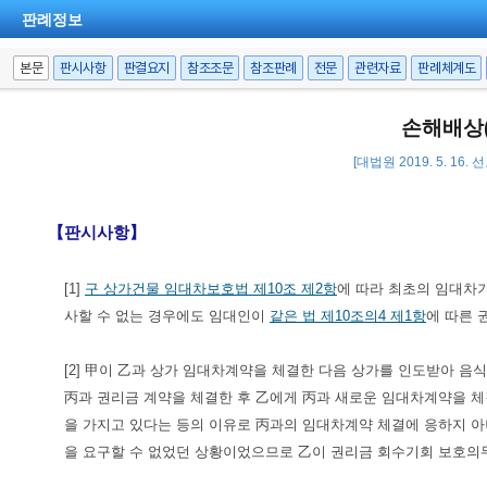
판례정보
본문
판시사항
판결요지
참조조문
참조판례
전문
관련자료
판례체계도
손해배상
[대법원 2019. 5. 16. 
【판시사항】
[1]
구 상가건물 임대차보호법 제10조 제2항
에 따라 최초의 임대차
사할 수 없는 경우에도 임대인이
같은 법 제10조의4 제1항
에 따른 
[2] 甲이 乙과 상가 임대차계약을 체결한 다음 상가를 인도받아 
丙과 권리금 계약을 체결한 후 乙에게 丙과 새로운 임대차계약을 
을 가지고 있다는 등의 이유로 丙과의 임대차계약 체결에 응하지 아
을 요구할 수 없었던 상황이었으므로 乙이 권리금 회수기회 보호의