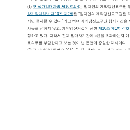
(1)
구 상가임대차법 제10조의4
는 임차인의 계약갱신요구권 
상가임대차법 제10조 제2항
은 "임차인의 계약갱신요구권은 
서만 행사할 수 있다."라고 하여 계약갱신요구권 행사기간을
사유로 정하지 않고, 계약갱신거절에 관한
제10조 제1항 각호
정하고 있다. 따라서 전체 임대차기간이 5년을 초과하는지 
호의무를 부담한다고 보는 것이 법 문언에 충실한 해석이다.
(2) 구 상가임대차법은 2015. 5. 13. 개정되어 권리금 관련 조
비용이나 영업활동으로 형성된 지명도나 신용 등 경제적 이익
즉, 임대인은 새로운 임대차계약을 체결하면서 직접 권리금을 
되지만 임차인은 다시 시설비를 투자하고 신용확보와 지명도 
이다.
그런데 임대인이
같은 법 제10조 제1항 각호
의 갱신거절사유
없으므로, 법 개정을 통하여 보호하려는 ‘임대인의 갱신거절에
임대차기간이 5년을 경과하여 임차인이 더 이상 계약갱신요구
신설 조항의 입법과정에서 임대인의 권리금 회수기회 보호의
는 점, 오히려 상가임차인이
같은 법 제10조 제2항
에 따라 상
등에 비추어 보더라도 이러한 경우를 권리금 회수기회 보호의
(3)
구 상가임대차법 제10조 제1항
에서 정한 임차인의 계약갱