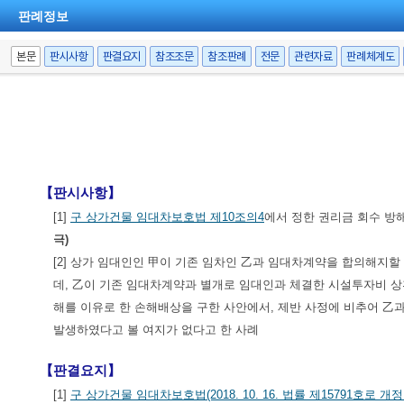
판례정보
본문
판시사항
판결요지
참조조문
참조판례
전문
관련자료
판례체계도
【판시사항】
[1]
구 상가건물 임대차보호법 제10조의4
에서 정한 권리금 회수 방
극)
[2] 상가 임대인인 甲이 기존 임차인 乙과 임대차계약을 합의해지
데, 乙이 기존 임대차계약과 별개로 임대인과 체결한 시설투자비 
해를 이유로 한 손해배상을 구한 사안에서, 제반 사정에 비추어 乙
발생하였다고 볼 여지가 없다고 한 사례
【판결요지】
[1]
구 상가건물 임대차보호법(2018. 10. 16. 법률 제15791호로