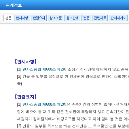
판례정보
본문
판시사항
판결요지
참조조문
참조판례
전문
관련자료
판례체계도
【판시사항】
[1]
민사소송법 제608조 제2항
소정의 전세권에 해당하지 않고 존속
[2] 건물 중 일부를 목적으로 한 전세권이 경락으로 인하여 소멸
극)
【판결요지】
[1]
민사소송법 제608조 제2항
은 존속기간의 정함이 없거나 경매개시
질에 비추어 볼 때 위와 같은 전세권에 해당하지 않고 존속기간이
세권자가 경매절차에서 배당요구를 하였다고 하여 달리 볼 것은 아
[2] 건물의 일부를 목적으로 하는 전세권은 그 목적물인 건물 부