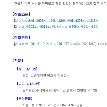
건물의 다른 부분을 목적물로 하고 있었던 경우에는 그와 같은 사정
【참조조문】
[1]
민사소송법 제608조 제1항
,
제2항
,
민법 제303조
,
제318조
[2]
민법 제303조
,
제318조
,
민사소송법 제608조 제1항
,
제2항
【참조판례】
[2]
대법원 1992. 3. 10. 자 91마256, 257 결정
(공1992, 1269),
대법원 
【전문】
【원고, 상고인】
원고 (소송대리인 변호사 장준철)
【피고, 피상고인】
동화토건 주식회사 (소송대리인 변호사 안천일 외 1인)
【원심판결】
서울고법 1998. 9. 23. 선고 98나31242 판결