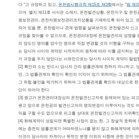
다."고 규정하고 있고,
온천법시행규칙 제15조 제3항
에서는 "
법 제1
으며, 별지 제11호 서식은 소재지, 온천발견상황, 온천지구 및 온
원보전관리, 온천자원보전관리조치상황을 기재하도록 되어 있고, 
되어 있을 뿐, 온천법이나 관계 법령을 살펴보아도 온천발견자 
규정을 찾아볼 수 없으므로, 온천관리대장에 온천발견자의 성명을
의 양도인 명의를 양수인 명의로 직접 변경할 것의 이행을 구하는 
는 당사자 사이의 계약은 사적자치의 원칙에 따라 이를 금지하는 강
거 규정을 두지 않았다는 사유만으로는 당사자 사이의 계약이 탈법행
[2] 확인의 소는 반드시 당사자 간의 법률관계에 한하지 아니하고, 
만, 그 법률관계의 확인이 확인의 이익이 있기 위하여는 그 법률관
그 위험·불안을 제거하기 위하여 그 법률관계를 확인의 대상으로 한
단이 되어야 한다.
[3] 원고가 온천관리대장상의 온천발견신고자로 등재되어 있는 피
원고 앞으로 온천공의 발견신고자의 명의변경이 이루어지는 것도 아
익을 구할 수도 없으므로 피고를 상대로 온천발견신고자의 지위확인
[4] 화해계약이 성립되면 특별한 사정이 없는 한, 그 창설적 효력
에는 종전의 법률관계가 어떠하였느냐를 묻지 않고 화해계약에 의
이것이 당사자의 자격이나 목적인 분쟁 이외의 사항에 관한 것이 아