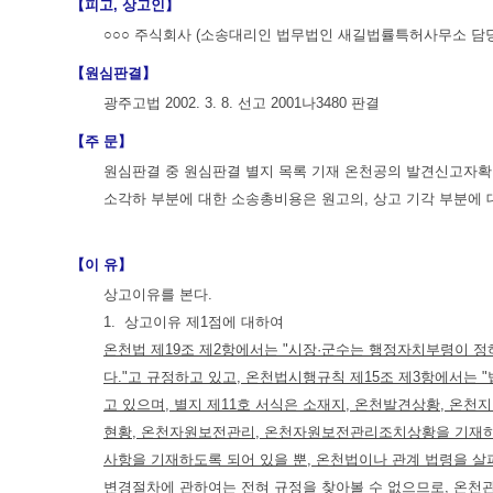
【피고, 상고인】
○○○ 주식회사 (소송대리인 법무법인 새길법률특허사무소 담
【원심판결】
광주고법 2002. 3. 8. 선고 2001나3480 판결
【주 문】
원심판결 중 원심판결 별지 목록 기재 온천공의 발견신고자확인
소각하 부분에 대한 소송총비용은 원고의, 상고 기각 부분에 
【이 유】
상고이유를 본다.
1. 상고이유 제1점에 대하여
온천법 제19조 제2항에서는 "시장·군수는 행정자치부령이 
다."고 규정하고 있고, 온천법시행규칙 제15조 제3항에서는 "
고 있으며, 별지 제11호 서식은 소재지, 온천발견상황, 온
현황, 온천자원보전관리, 온천자원보전관리조치상황을 기재하
사항을 기재하도록 되어 있을 뿐, 온천법이나 관계 법령을 
변경절차에 관하여는 전혀 규정을 찾아볼 수 없으므로, 온