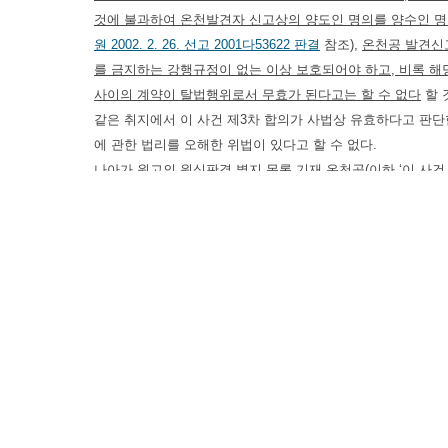
것에 불과하여 온천발견자 신고상의 양도인 명의를 양수인 명의
원 2002. 2. 26. 선고 2001다53622 판결
참조),
온천공 발견신
를 금지하는 강행규정이 없는 이상 보호되어야 하고, 비록 
사이의 계약이 탈법행위로서 무효가 된다고는 할 수 없다
할 
같은 취지에서 이 사건 제3차 합의가 사법상 유효하다고 판단
에 관한 법리를 오해한 위법이 있다고 할 수 없다.
나아가 원고의 원심판결 별지 목록 기재 온천공(이하 ‘이 사
본다.
확인의 소는 반드시 당사자 간의 법률관계에 한하지 아니하고,
있지만, 그 법률관계의 확인이 확인의 이익이 있기 위하여는 
어야 하고, 그 위험·불안을 제거하기 위하여 그 법률관계를 
장 유효 적절한 수단이 되어야 한다고 할 것이다
(
대법원 1995.
온천발견신고자에게 부여되는
온천법 제18조
소정의 토지의 
선 등의 혜택은 법률상 이익에 해당한다 할 것이나, 원고가
고가 이 사건 온천공의 발견신고자의 지위에 있다는 확인을 
것도 아니고, 또한 이를 근거로 남원시장에 대하여
온천법 제
고를 상대로 하여 원고에게 온천발견신고자의 지위에 있다는 
법이라고는 볼 수 없으므로 확인의 이익이 있다고 할 수 없다.