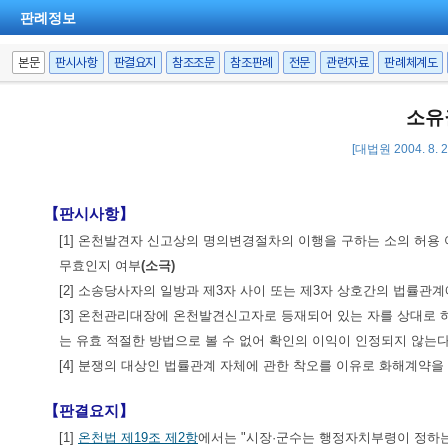
판례정보
본문
판시사항
판결요지
참조조문
참조판례
전문
관련자료
판례체계도
소유
[대법원 2004. 8.
【판시사항】
[1] 온천발견자 신고상의 명의변경절차의 이행을 구하는 소의 허용
무효인지 여부
(소극)
[2] 소송당사자의 일방과 제3자 사이 또는 제3자 상호간의 법률관
[3] 온천관리대장에 온천발견신고자로 등재되어 있는 자를 상대로
는 유효 적절한 방법으로 볼 수 없어 확인의 이익이 인정되지 않는다
[4] 분쟁의 대상인 법률관계 자체에 관한 착오를 이유로 화해계약을
【판결요지】
[1]
온천법 제19조 제2항
에서는 "시장·군수는 행정자치부령이 정하