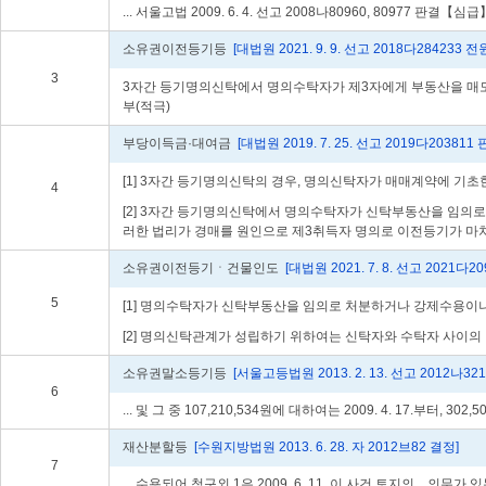
... 서울고법 2009. 6. 4. 선고 2008나80960, 8097
소유권이전등기등
[대법원 2021. 9. 9. 선고 2018다284233
3
3자간 등기명의신탁에서 명의수탁자가 제3자에게 부동산을 매도
부(적극)
부당이득금·대여금
[대법원 2019. 7. 25. 선고 2019다203811 
[1] 3자간 등기명의신탁의 경우, 명의신탁자가 매매계약에 
4
[2] 3자간 등기명의신탁에서 명의수탁자가 신탁부동산을 임의
러한 법리가 경매를 원인으로 제3취득자 명의로 이전등기가 마
소유권이전등기ㆍ건물인도
[대법원 2021. 7. 8. 선고 2021다2
5
[1] 명의수탁자가 신탁부동산을 임의로 처분하거나 강제수용이
[2] 명의신탁관계가 성립하기 위하여는 신탁자와 수탁자 사이의
소유권말소등기등
[서울고등법원 2013. 2. 13. 선고 2012나321
6
... 및 그 중 107,210,534원에 대하여는 2009. 4. 17.부터, 302,
재산분할등
[수원지방법원 2013. 6. 28. 자 2012브82 결정]
7
... 수용되어 청구외 1은 2009. 6. 11. 이 사건 토지의... 의무가 있는