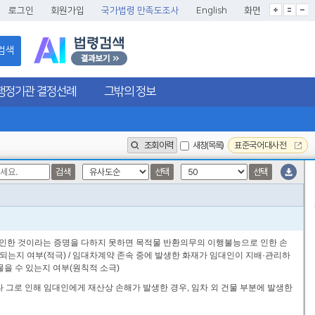
글씨크기확대
글씨크기확대초기화
글씨크기축소
로그인
회원가입
국가법령 만족도조사
English
화면
검색
행정기관 결정선례
그밖의 정보
조회이력
새창(목록)
표준국어대사전
검색
선택
선택
로 인한 것이라는 증명을 다하지 못하면 목적물 반환의무의 이행불능으로 인한 손
는지 여부(적극) / 임대차계약 존속 중에 발생한 화재가 임대인이 지배·관리하
을 수 있는지 여부(원칙적 소극)
타 그로 인해 임대인에게 재산상 손해가 발생한 경우, 임차 외 건물 부분에 발생한