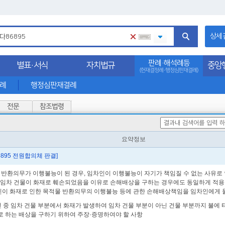
상세
판례·해석례등
별표·서식
자치법규
중앙
(헌재결정례·행정심판재결례)
석례
행정심판재결례
전문
참조법령
요약정보
다86895 전원합의체 판결]
물 반환의무가 이행불능이 된 경우, 임차인이 이행불능이 자기가 책임질 수 없는 사유
된 임차 건물이 화재로 훼손되었음을 이유로 손해배상을 구하는 경우에도 동일하게 적용되
인이 화재로 인한 목적물 반환의무의 이행불능 등에 관한 손해배상책임을 임차인에게 물
던 중 임차 건물 부분에서 화재가 발생하여 임차 건물 부분이 아닌 건물 부분까지 불에 
 하는 배상을 구하기 위하여 주장·증명하여야 할 사항