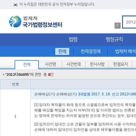
이 누리집은 대한민국 공식 전자정부 누리집입니다.
법
령
검
법령
행정규칙
색
방
법
판례
헌재결정례
법제처 해
상
세
사건명
사건번호
판시사항
판결요지
전체
내
용
"
2012다86895
"에 관한
총
8
건
확
인
번호
손해배상(기)·손해배상(기)
[대법원 2017. 5. 18. 선고 2012
[1] 임대차 목적물이 화재 등으로 소멸됨으로써 임차인의 목적
해를 배상할 책임을 지는지 여부(적극) 및 이러한 법리는 반환
는 영역에 존재하는 하자로 발생한 것으로 추단되는 경우, 임대
1
[2] 임차인이 임대인 소유 건물의 일부를 임차하여 사용·수익하
손해에 대하여 임대인이 임차인을 상대로 채무불이행을 원인으로