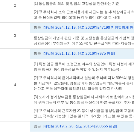
[1] 통상임금의 의의 및 임금의 고정성을 판단하는 기준
2
[2] 甲 주식회사 소속 근로자들에게 지급되는 설·추석상여금과
고 본 원심판결에 법리오해 등의 위법이 있다고 한 사례
임금
[대법원 2024. 12. 19. 선고 2020다247190 전원합의체 판
3
통상임금의 개념과 판단 기준 및 고정성을 통상임금의 개념적 징
상임금성이 부정되는지 여부(소극) 및 근무실적에 따라 지급되는
임금
[대법원 2021. 12. 16. 선고 2016다7975 판결]
[1] 특정 임금 항목이 소정근로 여부와 상관없이 특정 시점에
임금 항목의 통상임금성을 배척할 수 있는지 여부(소극)
[2] 甲 주식회사의 급여세칙에서 설날과 추석에 각각 50%의
를 지급하지 않았는데, 명절상여가 통상임금에 해당하는지 문제 
4
는다고 본 원심판결에 법리오해의 잘못이 있다고 한 사례
[3] 노사가 정기상여금을 통상임금에서 제외하기로 합의하고 
에 위배되는지 여부 및 통상임금 재산정에 따른 근로자의 추가
[4] 甲 주식회사의 근로자인 乙 등이 상여금을 통상임금에 포
있고, 극복할 가능성이 있는 일시적 어려움이라고 볼 수 있는 
임금
[대법원 2019. 2. 28. 선고 2015다200555 판결]