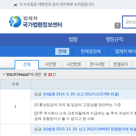
이 누리집은 대한민국 공식 전자정부 누리집입니다.
법
령
검
법령
행정규칙
색
방
법
판례
헌재결정례
법제처 해
상
세
사건명
사건번호
판시사항
판결요지
전체
내
용
"
2012다94643
"에 관한
총
21
건
확
인
번호
임금
[대법원 2014. 5. 29. 선고 2012다115786 판결]
[1] 통상임금의 의의 및 임금의 고정성을 판단하는 기준
1
[2] 甲 주식회사 소속 근로자들에게 지급되는 설·추석 귀성비가
금에 포함된다고 볼 수 없다고 한 사례
임금
[대법원 2013. 12. 18. 선고 2012다94643 전원합의체 판결