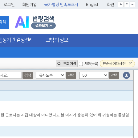
글씨크기확대
글씨크기확대초기화
글씨크기축소
로그인
회원가입
국가법령 만족도조사
English
화면
검색
행정기관 결정선례
그밖의 정보
조회이력
새창(목록)
표준국어대사전
검색
선택
선택
직한 근로자는 지급 대상이 아니었다고 볼 여지가 충분히 있어 위 귀성비는 통상임