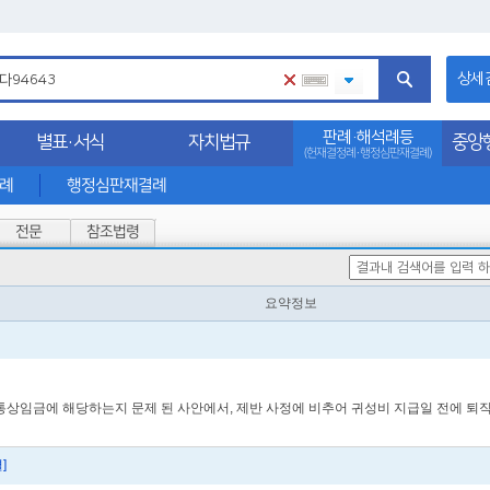
상세
판례·해석례등
별표·서식
자치법규
중앙
(헌재결정례·행정심판재결례)
석례
행정심판재결례
전문
참조법령
요약정보
 통상임금에 해당하는지 문제 된 사안에서, 제반 사정에 비추어 귀성비 지급일 전에 퇴
]