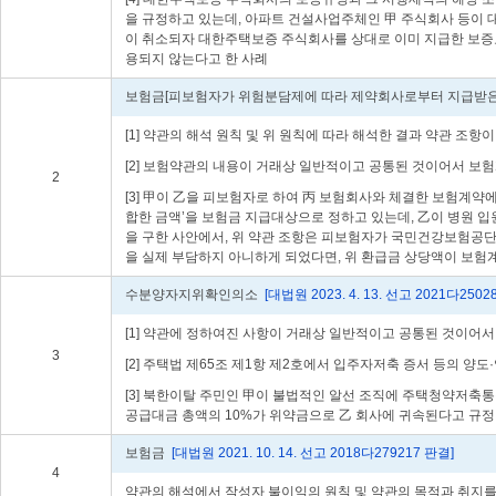
을 규정하고 있는데, 아파트 건설사업주체인 甲 주식회사 등이
이 취소되자 대한주택보증 주식회사를 상대로 이미 지급한 보증료
용되지 않는다고 한 사례
보험금[피보험자가 위험분담제에 따라 제약회사로부터 지급받은
[1] 약관의 해석 원칙 및 위 원칙에 따라 해석한 결과 약관 조
[2] 보험약관의 내용이 거래상 일반적이고 공통된 것이어서 보
2
[3] 甲이 乙을 피보험자로 하여 丙 보험회사와 체결한 보험계약
합한 금액’을 보험금 지급대상으로 정하고 있는데, 乙이 병원
을 구한 사안에서, 위 약관 조항은 피보험자가 국민건강보험공
을 실제 부담하지 아니하게 되었다면, 위 환급금 상당액이 보
수분양자지위확인의소
[대법원 2023. 4. 13. 선고 2021다2502
[1] 약관에 정하여진 사항이 거래상 일반적이고 공통된 것이어
3
[2] 주택법 제65조 제1항 제2호에서 입주자저축 증서 등의 
[3] 북한이탈 주민인 甲이 불법적인 알선 조직에 주택청약저축
공급대금 총액의 10%가 위약금으로 乙 회사에 귀속된다고 규정
보험금
[대법원 2021. 10. 14. 선고 2018다279217 판결]
4
약관의 해석에서 작성자 불이익의 원칙 및 약관의 목적과 취지