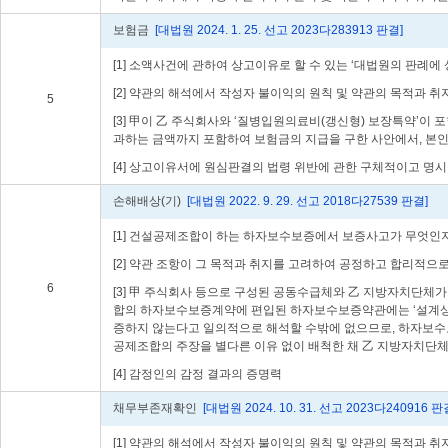
보험금
[대법원 2024. 1. 25. 선고 2023다283913 판결]
[1] 소액사건에 관하여 상고이유로 할 수 있는 ‘대법원의 판례
[2] 약관의 해석에서 작성자 불이익의 원칙 및 약관의 목적과
5
[3] 甲이 乙 주식회사와 ‘질병입원의료비(갱신형) 보장특약’
과하는 금액까지 포함하여 보험금의 지급을 구한 사안에서, 본
[4] 상고이유서에 원심판결의 법령 위반에 관한 구체적이고 명
손해배상(기)
[대법원 2022. 9. 29. 선고 2018다27539 판결]
[1] 건설공제조합이 하는 하자보수보증에서 보증사고가 무엇인
[2] 약관 조항이 그 목적과 취지를 고려하여 공정하고 합리적
6
[3] 甲 주식회사 등으로 구성된 공동수급체와 乙 지방자치단
합의 하자보수보증계약에 편입된 하자보수보증약관에는 ‘설계상 
증하지 않는다고 일의적으로 해석할 수밖에 없으므로, 하자보수
공제조합의 주장을 별다른 이유 없이 배척한 채 乙 지방자치단
[4] 감정인의 감정 결과의 증명력
채무부존재확인
[대법원 2024. 10. 31. 선고 2023다240916 판
[1] 약관의 해석에서 작성자 불이익의 원칙 및 약관의 목적과