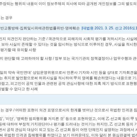
주장되는 행위의 내용이 이미 정보주체의 의사에 따라 공개된 개인정보를 그의 별도의
되는 경우
일반교통방해·집회및시위에관한법률위반·명예훼손
[대법원 2021. 3. 25. 선고 2016도
사실인지 의견인지 판단하는 기준 / 객관적으로 피해자의 사회적 평가를 저하시키는 사실
보아 사실이 존재할 수 있다는 것을 암시하는 방식으로 이루어진 경우, 사실을 적시한
평가할 때 유의할 사항
는지 판단할 때 고려하여야 할 사항 / 정부 또는 국가기관의 정책결정이나 업무수행과 
16일의 약속 국민연대’ 상임운영위원으로서 언론사 기자와 시민 등을 상대로 기자회견을
 취지로 발언함으로써 허위사실을 적시하여 甲의 명예를 훼손하였다는 내용으로 기소된
어렵고, 피고인이 공적 인물과 관련된 공적 관심사항에 대한 의혹 제기 방식으로 표현
벌할 수 없다고 한 사례
 되는 경우 / 어떠한 표현이 의견 표명으로서의 한계를 벗어난 것으로서 위법한 인격권
느낌’, ‘이단’, ‘명백한 범죄행위를 저지른 것’ 등으로 표현하였고, 이에 乙 선교회 등
 등에 대하여 부정적 가치판단이나 평가를 드러내는 것이기는 하지만, 乙 선교회 등의 
서 공적 관심의 대상이 되고 있는 乙 선교회 등이 어떤 단체인지 설명하는 과정에서
 위법한 인격권 침해행위를 하였다고 보기 어려운데도, 이와 달리 본 원심판결에 법