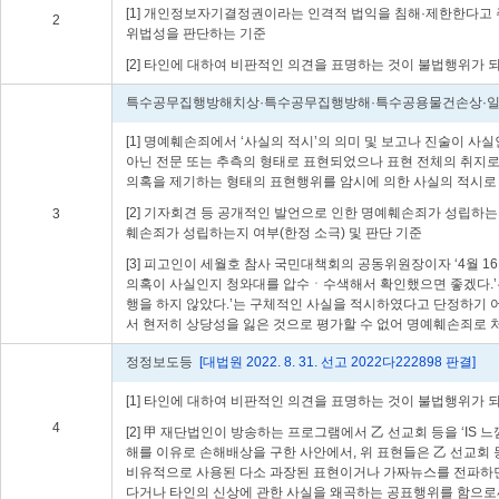
[1] 개인정보자기결정권이라는 인격적 법익을 침해·제한한다고 
2
위법성을 판단하는 기준
[2] 타인에 대하여 비판적인 의견을 표명하는 것이 불법행위가 
특수공무집행방해치상·특수공무집행방해·특수공용물건손상·
[1] 명예훼손죄에서 ‘사실의 적시’의 의미 및 보고나 진술이 
아닌 전문 또는 추측의 형태로 표현되었으나 표현 전체의 취지로 
의혹을 제기하는 형태의 표현행위를 암시에 의한 사실의 적시로 
[2] 기자회견 등 공개적인 발언으로 인한 명예훼손죄가 성립하
3
훼손죄가 성립하는지 여부(한정 소극) 및 판단 기준
[3] 피고인이 세월호 참사 국민대책회의 공동위원장이자 ‘4월 
의혹이 사실인지 청와대를 압수ㆍ수색해서 확인했으면 좋겠다.’는
행을 하지 않았다.’는 구체적인 사실을 적시하였다고 단정하기 
서 현저히 상당성을 잃은 것으로 평가할 수 없어 명예훼손죄로 처
정정보도등
[대법원 2022. 8. 31. 선고 2022다222898 판결]
[1] 타인에 대하여 비판적인 의견을 표명하는 것이 불법행위가
4
[2] 甲 재단법인이 방송하는 프로그램에서 乙 선교회 등을 ‘IS 
해를 이유로 손해배상을 구한 사안에서, 위 표현들은 乙 선교회
비유적으로 사용된 다소 과장된 표현이거나 가짜뉴스를 전파하면
다거나 타인의 신상에 관한 사실을 왜곡하는 공표행위를 함으로써