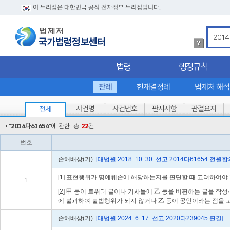
이 누리집은 대한민국 공식 전자정부 누리집입니다.
법
령
검
법령
행정규칙
색
방
법
판례
헌재결정례
법제처 해
상
세
사건명
사건번호
판시사항
판결요지
전체
내
용
"
2014다61654
"에 관한
총
22
건
확
인
번호
손해배상(기)
[대법원 2018. 10. 30. 선고 2014다61654 전원
[1] 표현행위가 명예훼손에 해당하는지를 판단할 때 고려하여야 
1
[2] 甲 등이 트위터 글이나 기사들에 乙 등을 비판하는 글을 작
에 불과하여 불법행위가 되지 않거나 乙 등이 공인이라는 점을 
손해배상(기)
[대법원 2024. 6. 17. 선고 2020다239045 판결]