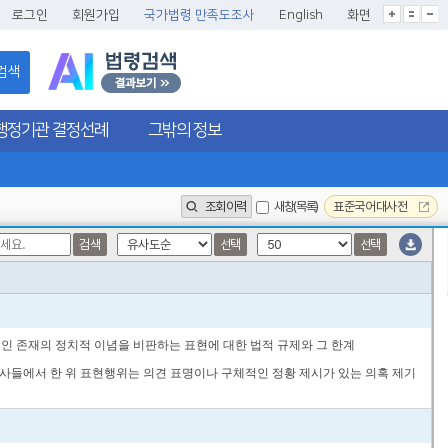
글씨크기확대
글씨크기확대초기화
글씨크기축소
로그인
회원가입
국가법령 만족도조사
English
화면
검색
행정기관 결정선례
그밖의 정보
조회이력
새창(목록)
표준국어대사전
검색
선택
선택
적인 존재의 정치적 이념을 비판하는 표현에 대한 법적 규제와 그 한계
나 기사들에서 한 위 표현행위는 의견 표명이나 구체적인 정황 제시가 있는 의혹 제기