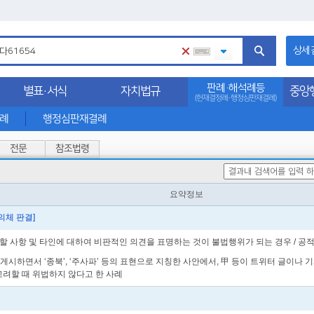
상세
판례·해석례등
별표·서식
자치법규
중앙
(헌재결정례·행정심판재결례)
석례
행정심판재결례
전문
참조법령
요약정보
합의체 판결]
할 사항 및 타인에 대하여 비판적인 의견을 표명하는 것이 불법행위가 되는 경우 / 공
성·게시하면서 ‘종북’, ‘주사파’ 등의 표현으로 지칭한 사안에서, 甲 등이 트위터 글이
고려할 때 위법하지 않다고 한 사례