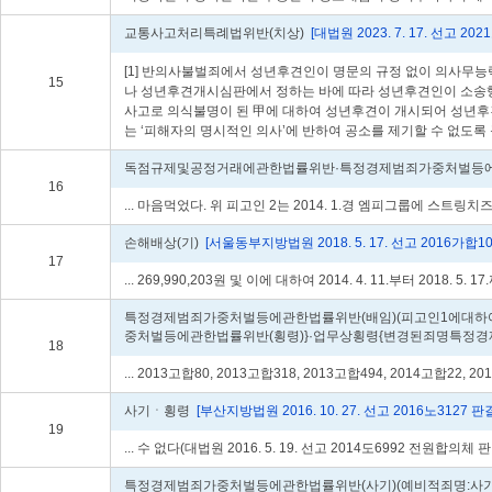
교통사고처리특례법위반(치상)
[대법원 2023. 7. 17. 선고 2
[1] 반의사불벌죄에서 성년후견인이 명문의 규정 없이 의사무능
15
나 성년후견개시심판에서 정하는 바에 따라 성년후견인이 소송행위
사고로 의식불명이 된 甲에 대하여 성년후견이 개시되어 성년후
는 ‘피해자의 명시적인 의사’에 반하여 공소를 제기할 수 없도록
독점규제및공정거래에관한법률위반·특정경제범죄가중처벌등에관
16
... 마음먹었다. 위 피고인 2는 2014. 1.경 엠피그룹에 스트링치즈를..
손해배상(기)
[서울동부지방법원 2018. 5. 17. 선고 2016가합10
17
... 269,990,203원 및 이에 대하여 2014. 4. 11.부터 2018. 5. 
특정경제범죄가중처벌등에관한법률위반(배임)(피고인1에대
중처벌등에관한법률위반(횡령)}·업무상횡령{변경된죄명특정경
18
... 2013고합80, 2013고합318, 2013고합494, 2014고합22, 20
사기ㆍ횡령
[부산지방법원 2016. 10. 27. 선고 2016노3127 판
19
... 수 없다(대법원 2016. 5. 19. 선고 2014도6992 전원합의체
특정경제범죄가중처벌등에관한법률위반(사기)(예비적죄명:사