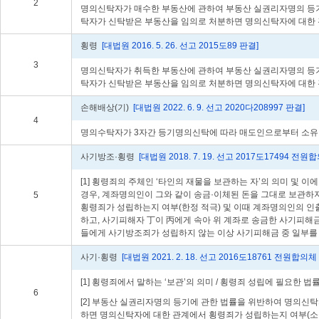
2
명의신탁자가 매수한 부동산에 관하여 부동산 실권리자명의 등기
탁자가 신탁받은 부동산을 임의로 처분하면 명의신탁자에 대한 
횡령
[대법원 2016. 5. 26. 선고 2015도89 판결]
3
명의신탁자가 취득한 부동산에 관하여 부동산 실권리자명의 등기
탁자가 신탁받은 부동산을 임의로 처분하면 명의신탁자에 대한 
손해배상(기)
[대법원 2022. 6. 9. 선고 2020다208997 판결]
4
명의수탁자가 3자간 등기명의신탁에 따라 매도인으로부터 소유
사기방조·횡령
[대법원 2018. 7. 19. 선고 2017도17494 전원
[1] 횡령죄의 주체인 ‘타인의 재물을 보관하는 자’의 의미 
경우, 계좌명의인이 그와 같이 송금·이체된 돈을 그대로 보관하
5
횡령죄가 성립하는지 여부(한정 적극) 및 이때 계좌명의인의 인
하고, 사기피해자 丁이 丙에게 속아 위 계좌로 송금한 사기피해
들에게 사기방조죄가 성립하지 않는 이상 사기피해금 중 일부를
사기·횡령
[대법원 2021. 2. 18. 선고 2016도18761 전원합의체
[1] 횡령죄에서 말하는 ‘보관’의 의미 / 횡령죄 성립에 필요
6
[2] 부동산 실권리자명의 등기에 관한 법률을 위반하여 명의신
하면 명의신탁자에 대한 관계에서 횡령죄가 성립하는지 여부(소극