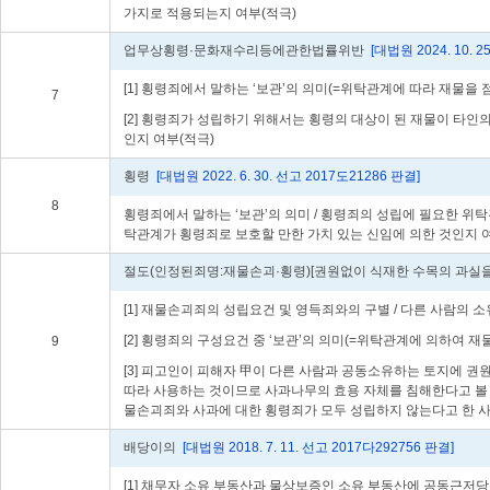
가지로 적용되는지 여부(적극)
업무상횡령·문화재수리등에관한법률위반
[대법원 2024. 10. 2
[1] 횡령죄에서 말하는 ‘보관’의 의미(=위탁관계에 따라 재물
7
[2] 횡령죄가 성립하기 위해서는 횡령의 대상이 된 재물이 타인
인지 여부(적극)
횡령
[대법원 2022. 6. 30. 선고 2017도21286 판결]
8
횡령죄에서 말하는 ‘보관’의 의미 / 횡령죄의 성립에 필요한 위
탁관계가 횡령죄로 보호할 만한 가치 있는 신임에 의한 것인지 
절도(인정된죄명:재물손괴·횡령)[권원없이 식재한 수목의 과실을
[1] 재물손괴죄의 성립요건 및 영득죄와의 구별 / 다른 사람의
[2] 횡령죄의 구성요건 중 ‘보관’의 의미(=위탁관계에 의하여
9
[3] 피고인이 피해자 甲이 다른 사람과 공동소유하는 토지에 권원
따라 사용하는 것이므로 사과나무의 효용 자체를 침해한다고 볼 
물손괴죄와 사과에 대한 횡령죄가 모두 성립하지 않는다고 한 
배당이의
[대법원 2018. 7. 11. 선고 2017다292756 판결]
[1] 채무자 소유 부동산과 물상보증인 소유 부동산에 공동근저