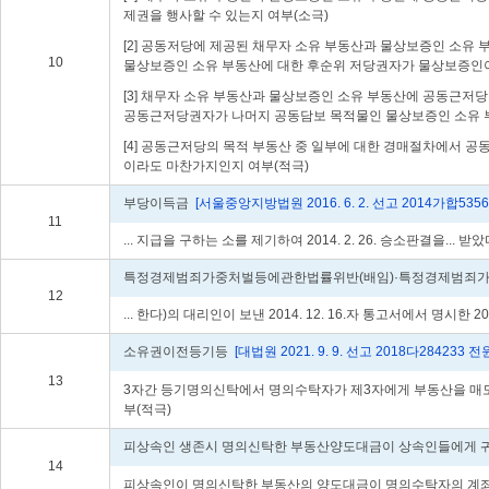
제권을 행사할 수 있는지 여부(소극)
[2] 공동저당에 제공된 채무자 소유 부동산과 물상보증인 소유
10
물상보증인 소유 부동산에 대한 후순위 저당권자가 물상보증인이 
[3] 채무자 소유 부동산과 물상보증인 소유 부동산에 공동근저
공동근저당권자가 나머지 공동담보 목적물인 물상보증인 소유 부
[4] 공동근저당의 목적 부동산 중 일부에 대한 경매절차에서
이라도 마찬가지인지 여부(적극)
부당이득금
[서울중앙지방법원 2016. 6. 2. 선고 2014가합5356
11
... 지급을 구하는 소를 제기하여 2014. 2. 26. 승소판결을... 
특정경제범죄가중처벌등에관한법률위반(배임)·특정경제범죄가
12
... 한다)의 대리인이 보낸 2014. 12. 16.자 통고서에서 명시한 2014
소유권이전등기등
[대법원 2021. 9. 9. 선고 2018다284233
13
3자간 등기명의신탁에서 명의수탁자가 제3자에게 부동산을 매도
부(적극)
피상속인 생존시 명의신탁한 부동산양도대금이 상속인들에게
14
피상속인이 명의신탁한 부동산의 양도대금이 명의수탁자의 계좌