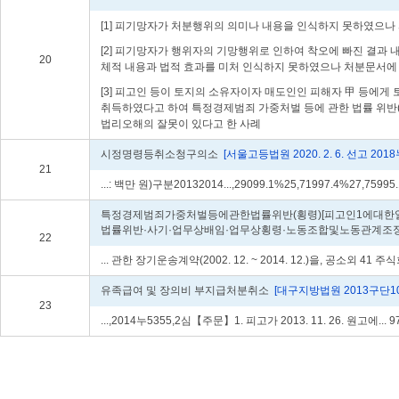
[1] 피기망자가 처분행위의 의미나 내용을 인식하지 못하였으나
[2] 피기망자가 행위자의 기망행위로 인하여 착오에 빠진 결과
20
체적 내용과 법적 효과를 미처 인식하지 못하였으나 처분문서에 
[3] 피고인 등이 토지의 소유자이자 매도인인 피해자 甲 등에
취득하였다고 하여 특정경제범죄 가중처벌 등에 관한 법률 위반(
법리오해의 잘못이 있다고 한 사례
시정명령등취소청구의소
[서울고등법원 2020. 2. 6. 선고 2018
21
...: 백만 원)구분20132014...,29099.1%25,71997.4%27,75995
특정경제범죄가중처벌등에관한법률위반(횡령)[피고인1에대한
법률위반·사기·업무상배임·업무상횡령·노동조합및노동관계조
22
... 관한 장기운송계약(2002. 12. ~ 2014. 12.)을, 공소외 41 
유족급여 및 장의비 부지급처분취소
[대구지방법원 2013구단10
23
...,2014누5355,2심【주문】1. 피고가 2013. 11. 26. 원고에... 9