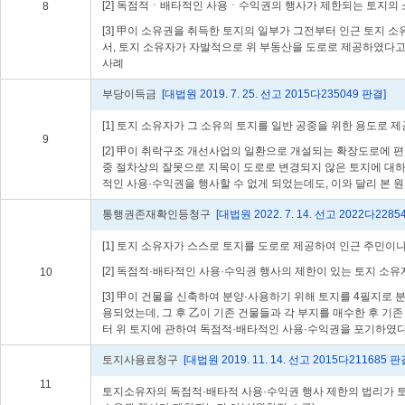
[2] 독점적ㆍ배타적인 사용ㆍ수익권의 행사가 제한되는 토지의
8
[3] 甲이 소유권을 취득한 토지의 일부가 그전부터 인근 토지
서, 토지 소유자가 자발적으로 위 부동산을 도로로 제공하였다
사례
부당이득금
[대법원 2019. 7. 25. 선고 2015다235049 판결]
[1] 토지 소유자가 그 소유의 토지를 일반 공중을 위한 용도로
9
[2] 甲이 취락구조 개선사업의 일환으로 개설되는 확장도로에
중 절차상의 잘못으로 지목이 도로로 변경되지 않은 토지에 대
적인 사용·수익권을 행사할 수 없게 되었는데도, 이와 달리 본
통행권존재확인등청구
[대법원 2022. 7. 14. 선고 2022다2285
[1] 토지 소유자가 스스로 토지를 도로로 제공하여 인근 주민
[2] 독점적·배타적인 사용·수익권 행사의 제한이 있는 토지 소
10
[3] 甲이 건물을 신축하여 분양·사용하기 위해 토지를 4필지로
용되었는데, 그 후 乙이 기존 건물들과 각 부지를 매수한 후 기
터 위 토지에 관하여 독점적·배타적인 사용·수익권을 포기하였다
토지사용료청구
[대법원 2019. 11. 14. 선고 2015다211685 판
11
토지소유자의 독점적·배타적 사용·수익권 행사 제한의 법리가 토