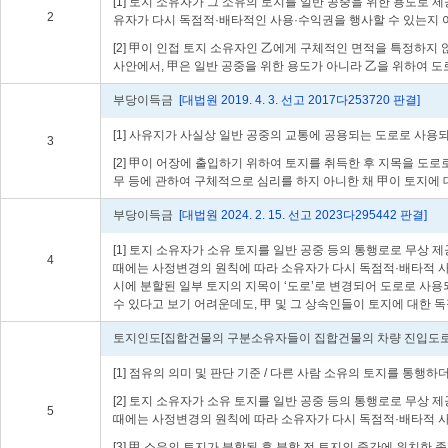
[1] 토지 소유자가 그 소유의 토지를 일반 공중을 위한 용도로 
2
유자가 다시 독점적·배타적인 사용·수익권을 행사할 수 있는지 
[2] 甲이 인접 토지 소유자인 乙에게 구체적인 면적을 특정하지
사안에서, 甲은 일반 공중을 위한 용도가 아니라 乙을 위하여 
부당이득금
[대법원 2019. 4. 3. 선고 2017다253720 판결]
[1] 사유지가 사실상 일반 공중의 교통에 공용되는 도로로 사
3
[2] 甲이 어장에 출입하기 위하여 토지를 취득한 후 지목을 도
무 등에 관하여 구체적으로 심리를 하지 아니한 채 甲이 토지에
부당이득금
[대법원 2024. 2. 15. 선고 2023다295442 판결]
[1] 토지 소유자가 소유 토지를 일반 공중 등의 통행로로 무상
4
때에는 사정변경의 원칙에 따라 소유자가 다시 독점적·배타적 사용
시에 분할된 일부 토지의 지목이 ‘도로’로 변경되어 도로로 사
수 있다고 보기 어려운데도, 甲 및 그 상속인들이 토지에 대한
토지인도[집합건물의 구분소유자들이 집합건물의 차량 진입도로를
[1] 점유의 의미 및 판단 기준 / 다른 사람 소유의 토지를 통
[2] 토지 소유자가 소유 토지를 일반 공중 등의 통행로로 무상
5
때에는 사정변경의 원칙에 따라 소유자가 다시 독점적·배타적 사용
[3] 甲 소유의 토지가 분할된 후 분할 전 토지의 중간에 위치