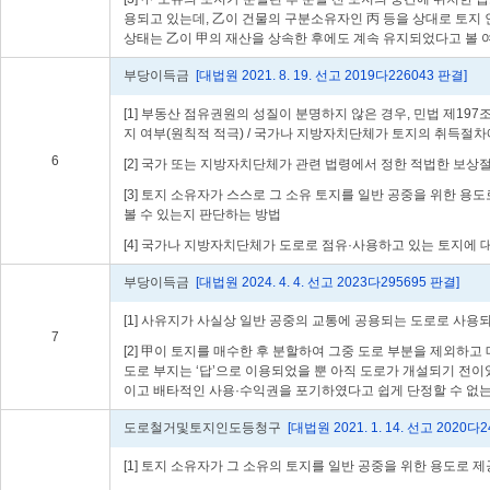
용되고 있는데, 乙이 건물의 구분소유자인 丙 등을 상대로 토지 
상태는 乙이 甲의 재산을 상속한 후에도 계속 유지되었다고 볼 
부당이득금
[대법원 2021. 8. 19. 선고 2019다226043 판결]
[1] 부동산 점유권원의 성질이 분명하지 않은 경우, 민법 제1
지 여부(원칙적 적극) / 국가나 지방자치단체가 토지의 취득절
6
[2] 국가 또는 지방자치단체가 관련 법령에서 정한 적법한 보
[3] 토지 소유자가 스스로 그 소유 토지를 일반 공중을 위한 
볼 수 있는지 판단하는 방법
[4] 국가나 지방자치단체가 도로로 점유·사용하고 있는 토지에
부당이득금
[대법원 2024. 4. 4. 선고 2023다295695 판결]
[1] 사유지가 사실상 일반 공중의 교통에 공용되는 도로로 사용
7
[2] 甲이 토지를 매수한 후 분할하여 그중 도로 부분을 제외하
도로 부지는 ‘답’으로 이용되었을 뿐 아직 도로가 개설되기 전
이고 배타적인 사용·수익권을 포기하였다고 쉽게 단정할 수 없는
도로철거및토지인도등청구
[대법원 2021. 1. 14. 선고 2020다
[1] 토지 소유자가 그 소유의 토지를 일반 공중을 위한 용도로