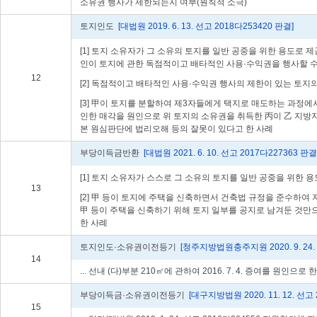
소유권 행사가 제한되는지 여부(원칙적 소극)
토지인도
[대법원 2019. 6. 13. 선고 2018다253420 판결]
[1] 토지 소유자가 그 소유의 토지를 일반 공중을 위한 용도로
인이 토지에 관한 독점적이고 배타적인 사용·수익권을 행사할 수
12
[2] 독점적이고 배타적인 사용·수익권 행사의 제한이 있는 토지
[3] 甲이 토지를 분할하여 제3자들에게 택지로 매도하는 과정
인한 매각을 원인으로 위 토지의 소유권을 취득한 丙이 乙 지방
본 원심판단에 법리오해 등의 잘못이 있다고 한 사례
부당이득금반환
[대법원 2021. 6. 10. 선고 2017다227363 판결
[1] 토지 소유자가 스스로 그 소유의 토지를 일반 공중을 위한
13
[2] 甲 등이 토지에 주택을 신축하면서 건축법 규정을 준수하여
甲 등이 주택을 신축하기 위해 토지 일부를 공지로 남겨둔 것만
한 사례
토지인도·소유권이전등기
[청주지방법원충주지원 2020. 9. 24.
14
... 선내 (다)부분 210㎡에 관하여 2016. 7. 4. 증여를 원인으로 한..
부당이득금·소유권이전등기
[대구지방법원 2020. 11. 12. 선고 
15