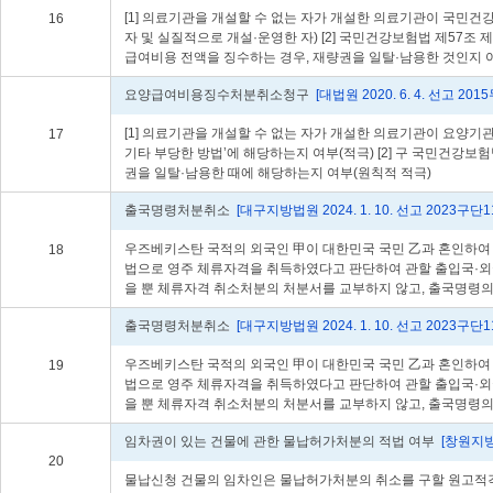
[1] 의료기관을 개설할 수 없는 자가 개설한 의료기관이 국민
16
자 및 실질적으로 개설·운영한 자) [2] 국민건강보험법 제5
급여비용 전액을 징수하는 경우, 재량권을 일탈·남용한 것인지 
요양급여비용징수처분취소청구
[대법원 2020. 6. 4. 선고 201
[1] 의료기관을 개설할 수 없는 자가 개설한 의료기관이 요양기
17
기타 부당한 방법’에 해당하는지 여부(적극) [2] 구 국민건
권을 일탈·남용한 때에 해당하는지 여부(원칙적 적극)
출국명령처분취소
[대구지방법원 2024. 1. 10. 선고 2023구단1
우즈베키스탄 국적의 외국인 甲이 대한민국 국민 乙과 혼인하여
18
법으로 영주 체류자격을 취득하였다고 판단하여 관할 출입국·외국
을 뿐 체류자격 취소처분의 처분서를 교부하지 않고, 출국명령
출국명령처분취소
[대구지방법원 2024. 1. 10. 선고 2023구단1
우즈베키스탄 국적의 외국인 甲이 대한민국 국민 乙과 혼인하여
19
법으로 영주 체류자격을 취득하였다고 판단하여 관할 출입국·외국
을 뿐 체류자격 취소처분의 처분서를 교부하지 않고, 출국명령
임차권이 있는 건물에 관한 물납허가처분의 적법 여부
[창원지방법
20
물납신청 건물의 임차인은 물납허가처분의 취소를 구할 원고적격