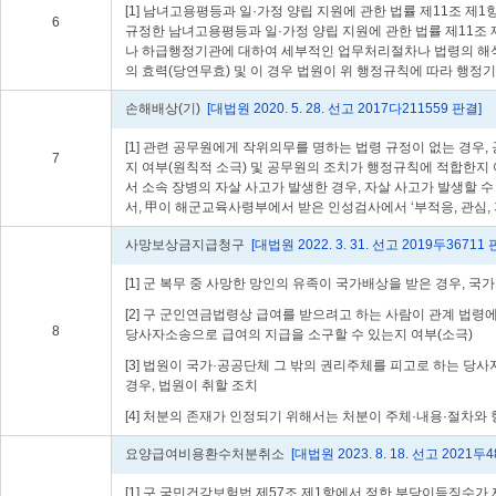
[1] 남녀고용평등과 일·가정 양립 지원에 관한 법률 제11조 
6
규정한 남녀고용평등과 일·가정 양립 지원에 관한 법률 제11조 
나 하급행정기관에 대하여 세부적인 업무처리절차나 법령의 해석·
의 효력(당연무효) 및 이 경우 법원이 위 행정규칙에 따라 행정
손해배상(기)
[대법원 2020. 5. 28. 선고 2017다211559 판결]
[1] 관련 공무원에게 작위의무를 명하는 법령 규정이 없는 경
7
지 여부(원칙적 소극) 및 공무원의 조치가 행정규칙에 적합한지 
서 소속 장병의 자살 사고가 발생한 경우, 자살 사고가 발생할
서, 甲이 해군교육사령부에서 받은 인성검사에서 ‘부적응, 관심
사망보상금지급청구
[대법원 2022. 3. 31. 선고 2019두36711 
[1] 군 복무 중 사망한 망인의 유족이 국가배상을 받은 경우,
[2] 구 군인연금법령상 급여를 받으려고 하는 사람이 관계 법
8
당사자소송으로 급여의 지급을 소구할 수 있는지 여부(소극)
[3] 법원이 국가·공공단체 그 밖의 권리주체를 피고로 하는 당
경우, 법원이 취할 조치
[4] 처분의 존재가 인정되기 위해서는 처분이 주체·내용·절차와
요양급여비용환수처분취소
[대법원 2023. 8. 18. 선고 2021두
[1] 구 국민건강보험법 제57조 제1항에서 정한 부당이득징수가