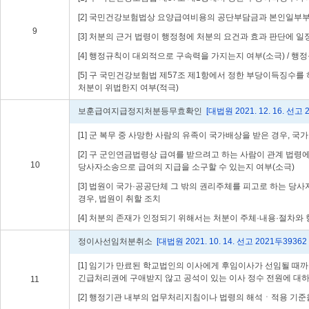
[2] 국민건강보험법상 요양급여비용의 공단부담금과 본인일부부
9
[3] 처분의 근거 법령이 행정청에 처분의 요건과 효과 판단에 
[4] 행정규칙이 대외적으로 구속력을 가지는지 여부(소극) / 
[5] 구 국민건강보험법 제57조 제1항에서 정한 부당이득징수
처분이 위법한지 여부(적극)
보훈급여지급정지처분등무효확인
[대법원 2021. 12. 16. 선고
[1] 군 복무 중 사망한 사람의 유족이 국가배상을 받은 경우,
[2] 구 군인연금법령상 급여를 받으려고 하는 사람이 관계 법
10
당사자소송으로 급여의 지급을 소구할 수 있는지 여부(소극)
[3] 법원이 국가·공공단체 그 밖의 권리주체를 피고로 하는 당
경우, 법원이 취할 조치
[4] 처분의 존재가 인정되기 위해서는 처분이 주체·내용·절차와
정이사선임처분취소
[대법원 2021. 10. 14. 선고 2021두39362
[1] 임기가 만료된 학교법인의 이사에게 후임이사가 선임될 때
긴급처리권에 구애받지 않고 공석이 있는 이사 정수 전원에 대하
11
[2] 행정기관 내부의 업무처리지침이나 법령의 해석ㆍ적용 기준