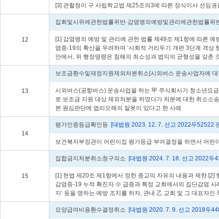
[3] 관할청이 구 사립학교법 제25조의3에 따른 정식이사 선임
집회및시위에관한법률위반·감염병의예방및관리에관한법률위
[1] 감염병의 예방 및 관리에 관한 법률 제49조 제1항에 따른
12
염증-19의 확산을 우려하여 ‘사회적 거리두기 개편 3단계 격상
안에서, 위 행정명령은 침해의 최소성과 법익의 균형성을 갖춘 
보조금환수및재정지원제외처분취소[시외버스 운송사업자에 대한 
시외버스(공항버스) 운송사업을 하는 甲 주식회사가 청소년요금 
13
로 보조금 지원 대상 제외처분을 하였다가 처분에 대한 취소소송
본 원심판단에 법리오해의 잘못이 있다고 한 사례
평가인증등급확인등
[대법원 2023. 12. 7. 선고 2022두52522 
14
보건복지부장관이 어린이집 평가등급 부여결정을 하면서 어린이집
집합금지처분취소청구의소
[대법원 2024. 7. 18. 선고 2022
[1] 헌법 제20조 제1항에서 정한 종교의 자유의 내용과 제한 
15
감염증-19 누적 확진자 수 급증과 특정 교회에서의 집단감염 사
지’ 등을 명하는 예방 조치를 하자, 관내 乙 교회 및 그 대표
요양급여비용환수결정취소
[대법원 2020. 7. 9. 선고 2018두4