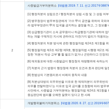
사증발급거부처분취소
[대법원 2019. 7. 11. 선고 2017두3887
[1] 행정처분의 성립요건 / 행정처분의 성립 시점 및 그 성립 여
[2] 병무청장이 법무부장관에게 ‘가수 甲이 공연을 위하여 국
라 법무부장관이 甲의 입국을 금지하는 결정을 하고, 그 정보를
[3] 상급행정기관이 소속 공무원이나 하급행정기관에 대하여 업
하는 개별·구체적인 지시에 관하여도 마찬가지 법리가 적용되는
[4] 행정처분의 처분 방식에 관한 행정절차법 제24조 제1항을 
[5] 행정절차법 제3조 제2항 제9호, 행정절차법 시행령 제2
2
정한 ‘처분서 작성·교부’를 할 필요가 없거나 곤란하다고 인정되
[6] 재외동포에 대한 사증발급이 행정청의 재량행위에 속하는지 
[7] 처분의 근거 법령이 행정청에 처분의 요건과 효과 판단에 
[8] 헌법상의 기본원리로서 비례의 원칙의 내용
[9] 처분상대방의 의무위반을 이유로 한 제재처분이 의무위반의
의무를 면탈하였다’는 이유로 입국 금지를 요청함에 따라 법무
사안에서, 사증발급 거부처분에는 행정절차법 제24조 제1항을 
원심판단에 법리를 오해한 잘못이 있다고 한 사례
개발행위불허가처분취소
[대법원 2020. 8. 27. 선고 2019두60