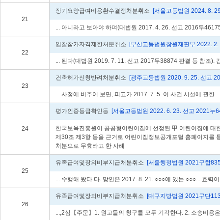
장기요양급여비용환수결정처분취소
[서울고등법원 2024. 8. 29
21
... 아니라고 보아야 하며(대법원 2017. 4. 26. 선고 2016두46175 판
입찰참가자격제한처분취소
[부산고등법원창원재판부 2022. 2. 1
22
... 된다(대법원 2019. 7. 11. 선고 2017두38874 판결 등 참조).
건축허가신청반려처분취소
[광주고등법원 2020. 9. 25. 선고 2
23
... 사정에 비추어 보면, 피고가 2017. 7. 5. 이 사건 시설에 관한... 
평가인증등급확인등
[서울고등법원 2022. 6. 23. 선고 2021누6
한국보육진흥원이 공공형어린이집에 선정된 甲 어린이집에 대한 
24
제30조 제3항 등을 근거로 어린이집정보공개포털 홈페이지를 통
처분으로 무효라고 한 사례
유족급여및장의비부지급처분취소
[서울행정법원 2021구합835
25
... 수행해 왔다.다. 망인은 2017. 8. 21. ○○○에 있는 ○○○... 효력
유족급여및장의비부지급처분취소
[대구지방법원 2021구단113
26
...,2심【주문】1. 원고들의 청구를 모두 기각한다. 2. 소송비용은... 한