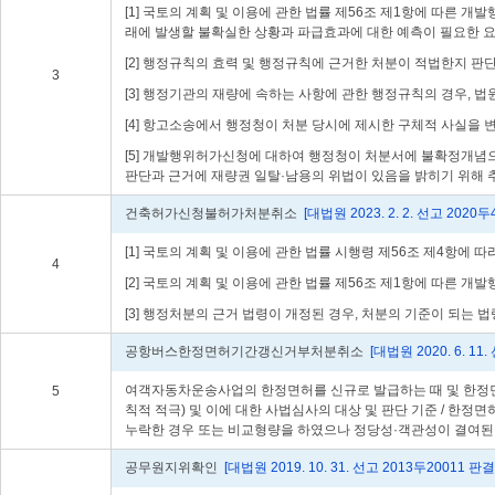
[1] 국토의 계획 및 이용에 관한 법률 제56조 제1항에 따른
래에 발생할 불확실한 상황과 파급효과에 대한 예측이 필요한 요
[2] 행정규칙의 효력 및 행정규칙에 근거한 처분이 적법한지 판
3
[3] 행정기관의 재량에 속하는 사항에 관한 행정규칙의 경우, 법
[4] 항고소송에서 행정청이 처분 당시에 제시한 구체적 사실을
[5] 개발행위허가신청에 대하여 행정청이 처분서에 불확정개념
판단과 근거에 재량권 일탈·남용의 위법이 있음을 밝히기 위해 
건축허가신청불허가처분취소
[대법원 2023. 2. 2. 선고 2020두
[1] 국토의 계획 및 이용에 관한 법률 시행령 제56조 제4항
4
[2] 국토의 계획 및 이용에 관한 법률 제56조 제1항에 따른
[3] 행정처분의 근거 법령이 개정된 경우, 처분의 기준이 되는 
공항버스한정면허기간갱신거부처분취소
[대법원 2020. 6. 11
여객자동차운송사업의 한정면허를 신규로 발급하는 때 및 한정면
5
칙적 적극) 및 이에 대한 사법심사의 대상 및 판단 기준 / 
누락한 경우 또는 비교형량을 하였으나 정당성·객관성이 결여된 
공무원지위확인
[대법원 2019. 10. 31. 선고 2013두20011 판결