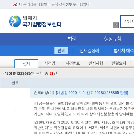
이 누리집은 대한민국 공식 전자정부 누리집입니다.
법
령
검
법령
행정규칙
색
방
법
판례
헌재결정례
법제처 해
상
세
사건명
사건번호
판시사항
판결요지
전체
내
용
"
2018다233686
"에 관한
총
21
건
확
인
번호
손해배상(기)
[대법원 2020. 4. 9. 선고 2018다238865 판결]
[1] 공무원들의 불법행위로 말미암아 분배농지에 관한 권리를
지 문제 된 사안에서, 피상속인의 사망 당시에는 분배농지에 관한 권리
1
기간이 지나 소멸하였고, 이에 따라 상속재산분할협의 당시에는
[2] 헌법재판소가 2018. 8. 30. 선고한 ‘민법 제166조 
위반된다’는 위헌결정의 효력이 위 제3호, 제4호 사건에서 공
하여 민법 제766조 제2항에 따른 10년의 소멸시효 또는 국가재