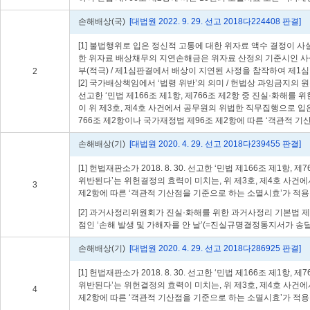
손해배상(국)
[대법원 2022. 9. 29. 선고 2018다224408 판결]
[1] 불법행위로 입은 정신적 고통에 대한 위자료 액수 결정이 
한 위자료 배상채무의 지연손해금은 위자료 산정의 기준시인 사실
부(적극) / 제1심판결에서 배상이 지연된 사정을 참작하여 제
2
[2] 국가배상책임에서 ‘법령 위반’의 의미 / 헌법상 과잉금지의 
선고한 ‘민법 제166조 제1항, 제766조 제2항 중 진실·화해
이 위 제3호, 제4호 사건에서 공무원의 위법한 직무집행으로 입
766조 제2항이나 국가재정법 제96조 제2항에 따른 ‘객관적 
손해배상(기)
[대법원 2020. 4. 29. 선고 2018다239455 판결]
[1] 헌법재판소가 2018. 8. 30. 선고한 ‘민법 제166조 
위반된다’는 위헌결정의 효력이 미치는, 위 제3호, 제4호 사건
3
제2항에 따른 ‘객관적 기산점을 기준으로 하는 소멸시효’가 적용
[2] 과거사정리위원회가 진실·화해를 위한 과거사정리 기본법 
점인 ‘손해 발생 및 가해자를 안 날’(=진실규명결정통지서가 송달
손해배상(기)
[대법원 2020. 4. 29. 선고 2018다286925 판결]
[1] 헌법재판소가 2018. 8. 30. 선고한 ‘민법 제166조 
위반된다’는 위헌결정의 효력이 미치는, 위 제3호, 제4호 사건
4
제2항에 따른 ‘객관적 기산점을 기준으로 하는 소멸시효’가 적용