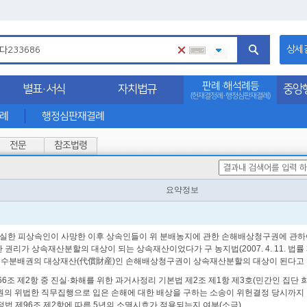
상세
판례·해석례등
별표·서식
자치법규
중앙
(헌재결정례·행정심판재결례)
석례
행정심판재결례
전문
참조법령
요약정보
 상실한 피상속인이 사망한 이후 상속인들이 위 분배농지에 관한 손해배상청구권에 관하
가 상속재산분할의 대상이 되는 상속재산이었다가 구 농지법(2007. 4. 11. 법률 제835
 수분배권의 대상재산(代償財産)인 손해배상청구권이 상속재산분할의 대상이 된다고 
제1항, 제766조 제2항 중 진실·화해를 위한 과거사정리 기본법 제2조 제1항 제3호(민간
무원의 위법한 직무집행으로 입은 손해에 대한 배상을 구하는 소송이 위헌결정 당시까지
정법 제96조 제2항에 따른 5년의 소멸시효가 적용되는지 여부(소극)