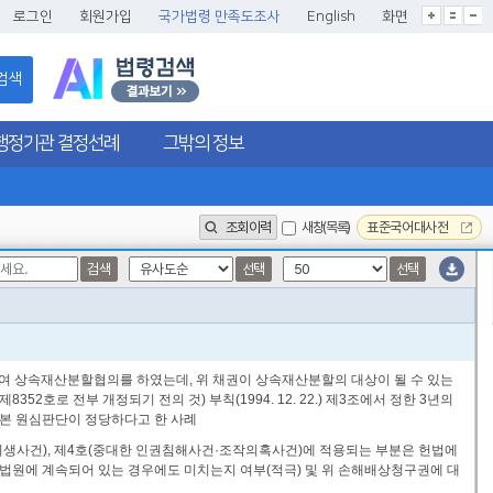
글씨크기확대
글씨크기확대초기화
글씨크기축소
로그인
회원가입
국가법령 만족도조사
English
화면
검색
행정기관 결정선례
그밖의 정보
조회이력
새창(목록)
표준국어대사전
검색
선택
선택
여 상속재산분할협의를 하였는데, 위 채권이 상속재산분할의 대상이 될 수 있는
2호로 전부 개정되기 전의 것) 부칙(1994. 12. 22.) 제3조에서 정한 3년의
본 원심판단이 정당하다고 한 사례
인 집단 희생사건), 제4호(중대한 인권침해사건·조작의혹사건)에 적용되는 부분은 헌법에
 법원에 계속되어 있는 경우에도 미치는지 여부(적극) 및 위 손해배상청구권에 대