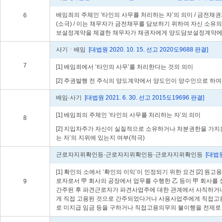
배임죄의 주체인 ‘타인의 사무를 처리하는 자’의 의미 / 금전
6
(소극) / 이는 채무자가 금전채무를 담보하기 위하여 자신 소
보설정계약을 체결한 채무자가 채권자에게 양도담보설정계약에 따
사기ㆍ배임
[대법원 2020. 10. 15. 선고 2020도9688 판결]
7
[1] 배임죄에서 ‘타인의 사무’를 처리한다는 것의 의미
[2] 주권발행 전 주식의 양도계약에서 양도인이 양수인으로 하여
배임·사기
[대법원 2021. 6. 30. 선고 2015도19696 판결]
[1] 배임죄의 주체인 ‘타인의 사무를 처리하는 자’의 의미
8
[2] 지입차주가 자신이 실질적으로 소유하거나 처분권한을 가
는 자’의 지위에 있는지 여부(적극)
근로자지위확인등·근로자지위확인등·근로자지위확인등
[대법원 
[1] 확인의 소에서 ‘확인의 이익’이 인정되기 위한 요건 [2]
로자로서 甲 회사의 공장에서 업무를 수행한 乙 등이 甲 회사를
9
간주된 후 파견근로자가 파견사업주에 대한 관계에서 사직하거나
게 직접 고용된 것으로 간주되었다거나 사용사업주에게 직접고용
로 미지급 임금 등을 구하거나 직접고용의무의 불이행을 전제로 