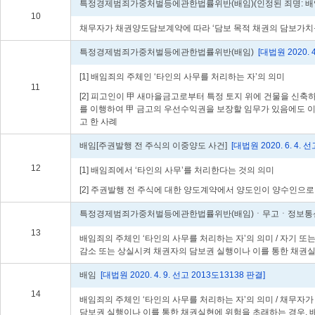
특정경제범죄가중처벌등에관한법률위반(배임)(인정된 죄명: 배
10
채무자가 채권양도담보계약에 따라 ‘담보 목적 채권의 담보가치를
특정경제범죄가중처벌등에관한법률위반(배임)
[대법원 2020. 4
[1] 배임죄의 주체인 ‘타인의 사무를 처리하는 자’의 의미
11
[2] 피고인이 甲 새마을금고로부터 특정 토지 위에 건물을 신
를 이행하여 甲 금고의 우선수익권을 보장할 임무가 있음에도 이
고 한 사례
배임[주권발행 전 주식의 이중양도 사건]
[대법원 2020. 6. 4. 
12
[1] 배임죄에서 ‘타인의 사무’를 처리한다는 것의 의미
[2] 주권발행 전 주식에 대한 양도계약에서 양도인이 양수인으로
특정경제범죄가중처벌등에관한법률위반(배임)ㆍ무고ㆍ정보통
13
배임죄의 주체인 ‘타인의 사무를 처리하는 자’의 의미 / 자기
감소 또는 상실시켜 채권자의 담보권 실행이나 이를 통한 채권
배임
[대법원 2020. 4. 9. 선고 2013도13138 판결]
14
배임죄의 주체인 ‘타인의 사무를 처리하는 자’의 의미 / 채무
담보권 실행이나 이를 통한 채권실현에 위험을 초래하는 경우, 