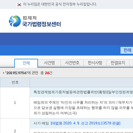
이 누리집은 대한민국 공식 전자정부 누리집입니다.
판례
사건명
사건번호
판시사항
판결요지
전체
"
2019도9756
"에 관한
총
26
건
번호
특정경제범죄가중처벌등에관한법률위반(횡령)[일부인정된죄명
배임죄의 주체인 ‘타인의 사무를 처리하는 자’의 의미 / 채무
1
으로 담보권 실행에 지장을 초래하는 행위를 하지 않을 의무를 
죄가 성립하는지 여부(소극)
사기·배임
[대법원 2020. 4. 9. 선고 2019도13578 판결]
2