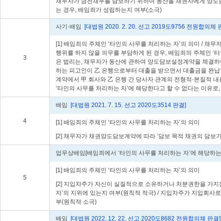
채무자가 금전채무를 담보하기 위하여 동산을 채권자에게 양도담보
는 경우, 배임죄가 성립하는지 여부(소극)
사기·배임
[대법원 2020. 2. 20. 선고 2019도9756 전원합의체 
[1] 배임죄의 주체인 ‘타인의 사무를 처리하는 자’의 의미 
행위를 하지 않을 의무를 부담하게 된 경우, 배임죄의 주체인 ‘
3
은 법리는, 채무자가 동산에 관하여 양도담보설정계약을 체결하여
하는 피고인이 乙 은행으로부터 대출을 받으면서 대출금을 완납
계약에서 甲 회사와 乙 은행 간 당사자 관계의 전형적·본질적 
‘타인의 사무를 처리하는 자’에 해당한다고 할 수 없다는 이유로
배임
[대법원 2021. 7. 15. 선고 2020도3514 판결]
4
[1] 배임죄의 주체인 ‘타인의 사무를 처리하는 자’의 의미
[2] 채무자가 채권양도담보계약에 따라 ‘담보 목적 채권의 담보
업무상배임[배임죄에서 ‘타인의 사무를 처리하는 자’에 해당하는
[1] 배임죄의 주체인 ‘타인의 사무를 처리하는 자’의 의미
5
[2] 지입차주가 자신이 실질적으로 소유하거나 처분권한을 가
자’의 지위에 있는지 여부(원칙적 적극) / 지입차주가 지입회
부(원칙적 소극)
배임
[대법원 2022. 12. 22. 선고 2020도8682 전원합의체 판결]