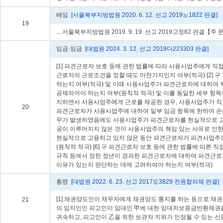
배임
[서울북부지방법원 2020. 6. 12. 선고 2019노1822 판결]
19
... 서울북부지방법원 2019. 9. 19. 선고 2019고정62 판결【주 문】
임금·임금
[대법원 2024. 3. 12. 선고 2019다223303 판결]
[1] 파견근로자 보호 등에 관한 법률에 따라 사용사업주에게 
근로자의 근로조건을 정할 때도 마찬가지인지 여부(적극) [2
하는지 여부(적극) 및 이때 사용사업주가 파견근로자에 대하여 
공제되어야 하는지 여부(원칙적 적극) 및 이를 동일한 세부 항
지하면서 사용사업주에게 근로를 제공한 경우, 사용사업주가 직
20
파견근로자가 사용사업주에 대하여 일부 임금 항목에 한하여 손해
무가 발생하였음에도 사용사업주가 파견근로자를 현실적으로 고용
공이 이루어지지 않은 것이 사용사업주의 책임 있는 사유로 인
현실적으로 고용하고 있지 않은 동안 파견근로자가 파견사업주의 
(원칙적 적극) [6] 구 파견근로자 보호 등에 관한 법률에 
규칙 등에서 정한 정년이 경과한 파견근로자에 대하여 파견근로자
이유가 있는지 판단하는 데에 고려하여야 하는지 여부(적극)
횡령
[대법원 2022. 6. 23. 선고 2017도3829 전원합의체 판결]
[1] 채권양도인이 채무자에게 채권양도 통지를 하는 등으로 채권
21
의 임차인인 피고인이 임대인 甲에 대한 임대차보증금반환채권을
귀속하고, 피고인이 乙을 위한 보관자 지위가 인정될 수 있는 