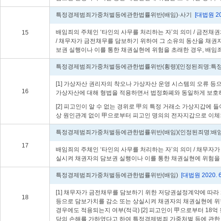
특정경제범죄가중처벌등에관한법률위반(배임)·사기
[대법원 202
배임죄의 주체인 ‘타인의 사무를 처리하는 자’의 의미 / 금전
15
/ 채무자가 금전채무를 담보하기 위하여 그 소유의 동산을 채권
보권 실행이나 이를 통한 채권실현에 위험을 초래한 경우, 배임
특정경제범죄가중처벌등에관한법률위반(횡령)[인정된죄명:특
[1] 가상자산 권리자의 착오나 가상자산 운영 시스템의 오류 
16
가상자산에 대해 형법을 적용하면서 법정화폐와 동일하게 보호해야
[2] 피고인이 알 수 없는 경위로 甲의 특정 거래소 가상지갑
상 원인관계 없이 甲으로부터 피고인 명의의 전자지갑으로 이체되
특정경제범죄가중처벌등에관한법률위반(배임)(인정된죄명:배
17
배임죄의 주체인 ‘타인의 사무를 처리하는 자’의 의미 / 채무
실시켜 채권자의 담보권 실행이나 이를 통한 채권실현에 위험을 
특정경제범죄가중처벌등에관한법률위반(배임)
[대법원 2020. 
[1] 채무자가 금전채무를 담보하기 위한 저당권설정계약에 따라
18
등으로 담보가치를 감소 또는 상실시켜 채권자의 채권실현에 위험
경우에도 적용되는지 여부(적극) [2] 피고인이 甲으로부터 18
당의 손해를 가하였다고 하여 특정경제범죄 가중처벌 등에 관한 