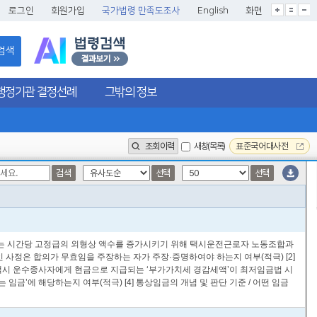
글씨크기확대
글씨크기확대초기화
글씨크기축소
로그인
회원가입
국가법령 만족도조사
English
화면
검색
행정기관 결정선례
그밖의 정보
조회이력
새창(목록)
표준국어대사전
검색
선택
선택
되는 시간당 고정급의 외형상 액수를 증가시키기 위해 택시운전근로자 노동조합과
사정은 합의가 무효임을 주장하는 자가 주장·증명하여야 하는지 여부(적극) [2]
택시 운수종사자에게 현금으로 지급되는 ‘부가가치세 경감세액’이 최저임금법 시
’에 해당하는지 여부(적극) [4] 통상임금의 개념 및 판단 기준 / 어떤 임금