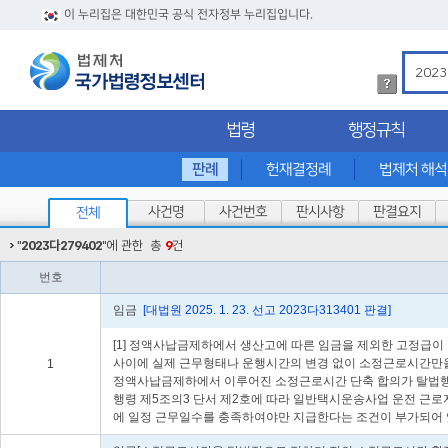
이 누리집은 대한민국 공식 전자정부 누리집입니다.
법
령
검
법령
행정규칙
색
방
법
판례
헌재결정례
법제처 해
상
세
사건명
사건번호
판시사항
판결요지
전체
내
용
"
2023다279402
"에 관한
총
9
건
확
인
번호
임금
[대법원 2025. 1. 23. 선고 2023다313401 판결]
[1] 정액사납금제하에서 생산고에 따른 임금을 제외한 고정급
사이에 실제 근무형태나 운행시간의 변경 없이 소정근로시간만을 
1
정액사납금제하에서 이루어진 소정근로시간 단축 합의가 탈법행위
행령 제5조의3 단서 제2호에 따라 일반택시운송사업 운전 근로자
에 일정 근무일수를 충족하여야만 지급한다는 조건이 부가되어 