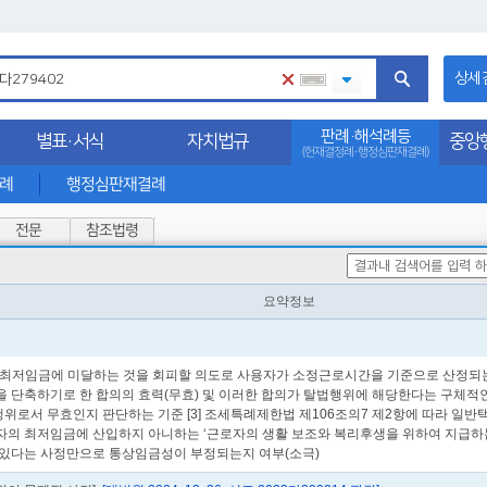
상세
판례·해석례등
별표·서식
자치법규
중앙
(헌재결정례·행정심판재결례)
석례
행정심판재결례
전문
참조법령
요약정보
이 최저임금에 미달하는 것을 회피할 의도로 사용자가 소정근로시간을 기준으로 산정
단축하기로 한 합의의 효력(무효) 및 이러한 합의가 탈법행위에 해당한다는 구체적인 
로서 무효인지 판단하는 기준 [3] 조세특례제한법 제106조의7 제2항에 따라 일반
의 최저임금에 산입하지 아니하는 ‘근로자의 생활 보조와 복리후생을 위하여 지급하는 임금
있다는 사정만으로 통상임금성이 부정되는지 여부(소극)