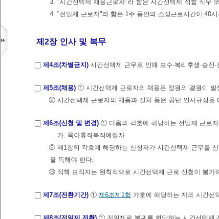
3. "시간선택제 채용근로자"라 함은 시간선택제 적합 직무
4. "전일제 근로자"라 함은 1주 동안의 소정근로시간이 40
제2장 인사 및 복무
제4조(차별금지)
시간선택제 근무로 인해 보수·복리후생·승진·
제5조(채용)
① 시간선택제 근로자의 채용은 정원의 결원이 발
② 시간선택제 근로자의 채용과 절차 등은 공단 인사규정을 
제6조(신청 및 변경)
① 다음의 각호에 해당하는 전일제 근로자
가. 육아휴직복직예정자
② 제1항의 각호에 해당하는 신청자가 시간선택제 근무를 신
을 득해야 한다.
③ 직책 보직자는 원칙적으로 시간선택제 근로 신청이 불가하
제7조(전환기간)
①
제6조제1항
가호에 해당하는 자의 시간선택
제8조(전일제 전환)
① 전일제로 복귀를 희망하는 시간선택제 