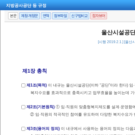
지방공사공단 등 규정
본문
제정·개정문
연혁
첨부파일
신구법비교
점자뷰어
울산시설공단
[시행 2019.2.1.] [
제1장 총칙
제1조(목적)
이 내규는 울산시설공단(이하 “공단”이라 한다) 
복지수요를 효과적으로 충족시키고 업무효율을 높이는데 기여함을 목적
제2조(기본원칙)
① 임·직원의 맞춤형복지제도를 설계·운영함에
② 임·직원의 적극적인 참여를 유도하여 다양한 복지수요가 
제3조(용어의 정의)
이 내규에서 사용하는 용어의 정의는 다음