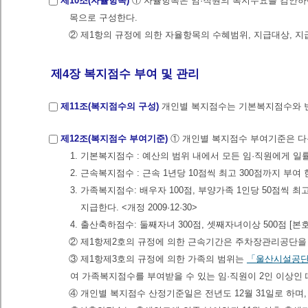
제10조(자율항목)
① 자율항목은 임·직원의 복지수요를 감안하여
목으로 구성한다.
② 제1항의 규정에 의한 자율항목의 수혜범위, 지급대상, 지
제4장 복지점수 부여 및 관리
제11조(복지점수의 구성)
개인별 복지점수는 기본복지점수와 
제12조(복지점수 부여기준)
① 개인별 복지점수 부여기준은 다음 각호와 
1. 기본복지점수 : 예산의 범위 내에서 모든 임·직원에게 일률적으로 부
2. 근속복지점수 : 근속 1년당 10점씩 최고 300점까지 부여
3. 가족복지점수: 배우자 100점, 부양가족 1인당 50점씩 
지급한다. <개정 2009·12·30>
4. 출산축하점수: 둘째자녀 300점, 셋째자녀이상 500점 [본호신
② 제1항제2호의 규정에 의한 근속기간은 주차장관리공단을 포함한
③ 제1항제3호의 규정에 의한 가족의 범위는
「울산시설공단
여 가족복지점수를 부여받을 수 있는 임·직원이 2인 이상인 때에
④ 개인별 복지점수 산정기준일은 전년도 12월 31일로 하며