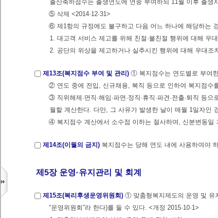
출산축하점수는 출생연도에 연중 부여하되 11월 이후 출생자는 
⑤ 삭제 <2014·12·31>
⑥ 제1항의 규정에도 불구하고 다음 어느 하나에 해당하는 
1. 대고객 서비스 제고를 위해 친절·불친절 행위에 대해 우
2. 공단의 위상을 제고하거나 실추시킨 행위에 대해 우대조치 또
제13조(복지점수 부여 및 관리)
① 복지점수는 연도별로 부여
② 연도 중에 전입, 신규채용, 복직 등으로 인하여 복지점수
③ 직위해제·면직·해임·파면·정직·휴직·파견·전출·퇴직 등
월할 계산한다. 다만, 그 사유가 발생한 날이 매월 1일자인
④ 복지점수 계산에서 소수점 이하는 절사하며, 신분변동일 
제14조(이월의 금지)
복지점수는 당해 연도 내에 사용하여야 하
제5장 운영·유지관리 및 회계
제15조(복리후생운영위원회)
① 맞춤형복지제도의 운영 및 
“운영위원회”라 한다)를 둘 수 있다. <개정 2015·10·1>