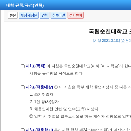
대학 규칙/규정(연혁)
본문
제정·개정문
연혁
첨부파일
점자뷰어
국립순천대학교 
[시행 2021.3.10.] [
제1조(목적)
이 지침은 국립순천대학교(이하 “이 대학교”라 한
사항을 규정함을 목적으로 한다.
제2조(적용대상)
① 이 지침은 학부 재학 졸업예정자 중 다음 
1. 조기취업자
2. 1인 창(사)업자
3. 채용연계형 인턴 및 연수(교육) 대상자
② 입학 시 취업을 필수요건으로 하는 재직자 전형으로 입
제3조(적용학기)
우리대학 학칙 제24조(수업연한)의 마지막 학